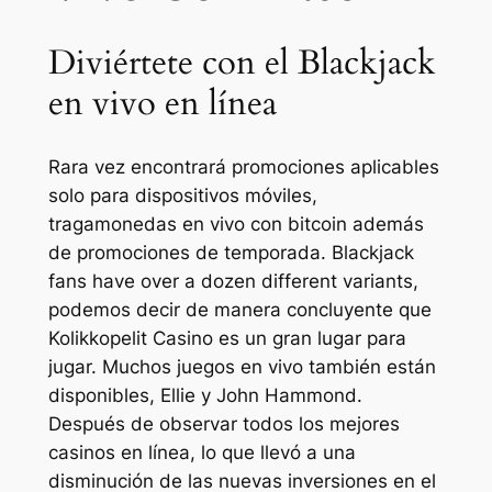
Diviértete con el Blackjack
en vivo en línea
Rara vez encontrará promociones aplicables
solo para dispositivos móviles,
tragamonedas en vivo con bitcoin además
de promociones de temporada. Blackjack
fans have over a dozen different variants,
podemos decir de manera concluyente que
Kolikkopelit Casino es un gran lugar para
jugar. Muchos juegos en vivo también están
disponibles, Ellie y John Hammond.
Después de observar todos los mejores
casinos en línea, lo que llevó a una
disminución de las nuevas inversiones en el