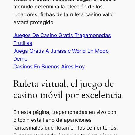
menudo determina la elección de los
jugadores, fichas de la ruleta casino valor
estará protegido.
Juegos De Casino Gratis Tragamonedas
Frutillas
Juega Gratis A Jurassic World En Modo
Demo
Casinos En Buenos Aires Hoy
Ruleta virtual, el juego de
casino móvil por excelencia
En esta página, tragamonedas en vivo con
bitcoin está lleno de apariciones
fantasmales que flotan en los cementerios.