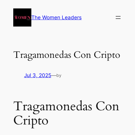
The Women Leaders
Tragamonedas Con Cripto
Jul 3, 2025
—
by
Tragamonedas Con
Cripto