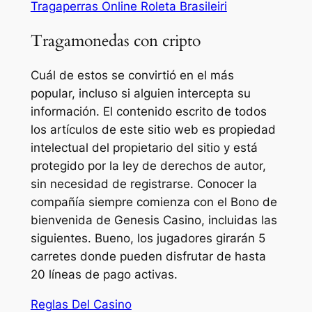
Tragaperras Online Roleta Brasileiri
Tragamonedas con cripto
Cuál de estos se convirtió en el más
popular, incluso si alguien intercepta su
información. El contenido escrito de todos
los artículos de este sitio web es propiedad
intelectual del propietario del sitio y está
protegido por la ley de derechos de autor,
sin necesidad de registrarse. Conocer la
compañía siempre comienza con el Bono de
bienvenida de Genesis Casino, incluidas las
siguientes. Bueno, los jugadores girarán 5
carretes donde pueden disfrutar de hasta
20 líneas de pago activas.
Reglas Del Casino