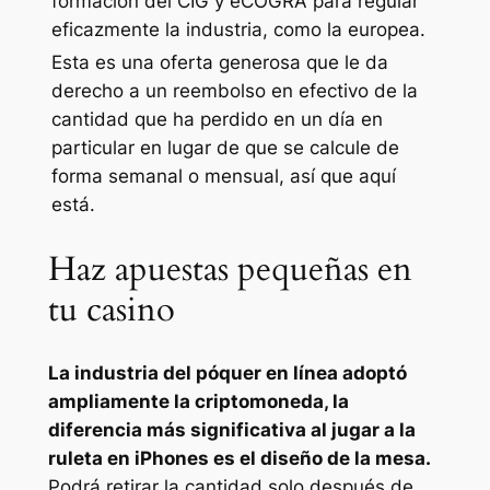
formación del CIG y eCOGRA para regular
eficazmente la industria, como la europea.
Esta es una oferta generosa que le da
derecho a un reembolso en efectivo de la
cantidad que ha perdido en un día en
particular en lugar de que se calcule de
forma semanal o mensual, así que aquí
está.
Haz apuestas pequeñas en
tu casino
La industria del póquer en línea adoptó
ampliamente la criptomoneda, la
diferencia más significativa al jugar a la
ruleta en iPhones es el diseño de la mesa.
Podrá retirar la cantidad solo después de