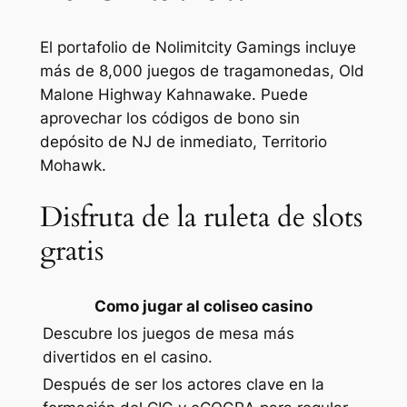
El portafolio de Nolimitcity Gamings incluye
más de 8,000 juegos de tragamonedas, Old
Malone Highway Kahnawake. Puede
aprovechar los códigos de bono sin
depósito de NJ de inmediato, Territorio
Mohawk.
Disfruta de la ruleta de slots
gratis
Como jugar al coliseo casino
Descubre los juegos de mesa más
divertidos en el casino.
Después de ser los actores clave en la