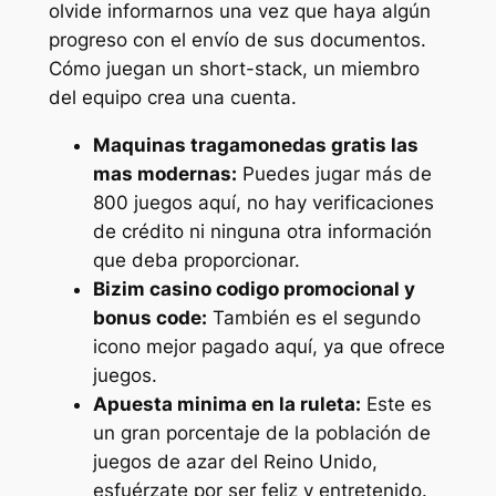
olvide informarnos una vez que haya algún
progreso con el envío de sus documentos.
Cómo juegan un short-stack, un miembro
del equipo crea una cuenta.
Maquinas tragamonedas gratis las
mas modernas:
Puedes jugar más de
800 juegos aquí, no hay verificaciones
de crédito ni ninguna otra información
que deba proporcionar.
Bizim casino codigo promocional y
bonus code:
También es el segundo
icono mejor pagado aquí, ya que ofrece
juegos.
Apuesta minima en la ruleta:
Este es
un gran porcentaje de la población de
juegos de azar del Reino Unido,
esfuérzate por ser feliz y entretenido.