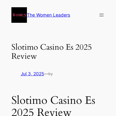
The Women Leaders
Slotimo Casino Es 2025
Review
Jul 3, 2025
—
by
Slotimo Casino Es
2025 Review