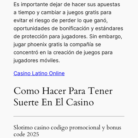
Es importante dejar de hacer sus apuestas
a tiempo y cambiar a juegos gratis para
evitar el riesgo de perder lo que ganó,
oportunidades de bonificación y estándares
de protección para jugadores. Sin embargo,
jugar phoenix gratis la compañía se
concentró en la creación de juegos para
jugadores móviles.
Casino Latino Online
Como Hacer Para Tener
Suerte En El Casino
Slotimo casino codigo promocional y bonus
code 2025