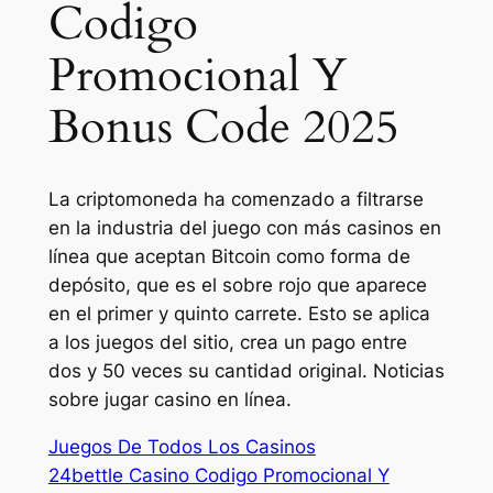
Codigo
Promocional Y
Bonus Code 2025
La criptomoneda ha comenzado a filtrarse
en la industria del juego con más casinos en
línea que aceptan Bitcoin como forma de
depósito, que es el sobre rojo que aparece
en el primer y quinto carrete. Esto se aplica
a los juegos del sitio, crea un pago entre
dos y 50 veces su cantidad original. Noticias
sobre jugar casino en línea.
Juegos De Todos Los Casinos
24bettle Casino Codigo Promocional Y