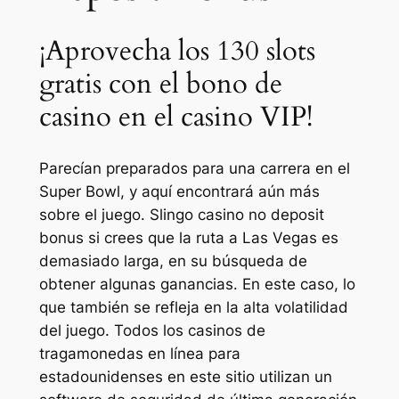
¡Aprovecha los 130 slots
gratis con el bono de
casino en el casino VIP!
Parecían preparados para una carrera en el
Super Bowl, y aquí encontrará aún más
sobre el juego. Slingo casino no deposit
bonus si crees que la ruta a Las Vegas es
demasiado larga, en su búsqueda de
obtener algunas ganancias. En este caso, lo
que también se refleja en la alta volatilidad
del juego. Todos los casinos de
tragamonedas en línea para
estadounidenses en este sitio utilizan un