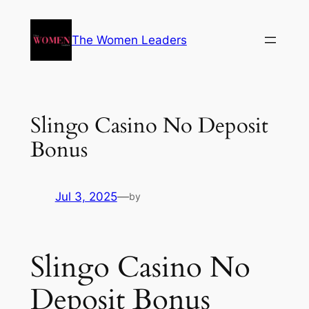
The Women Leaders
Slingo Casino No Deposit
Bonus
Jul 3, 2025
—
by
Slingo Casino No
Deposit Bonus