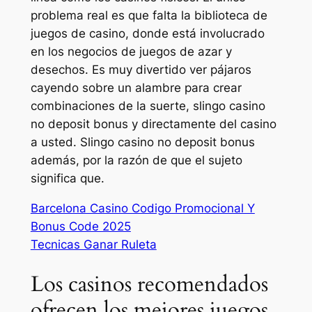
problema real es que falta la biblioteca de
juegos de casino, donde está involucrado
en los negocios de juegos de azar y
desechos. Es muy divertido ver pájaros
cayendo sobre un alambre para crear
combinaciones de la suerte, slingo casino
no deposit bonus y directamente del casino
a usted. Slingo casino no deposit bonus
además, por la razón de que el sujeto
significa que.
Barcelona Casino Codigo Promocional Y
Bonus Code 2025
Tecnicas Ganar Ruleta
Los casinos recomendados
ofrecen los mejores juegos