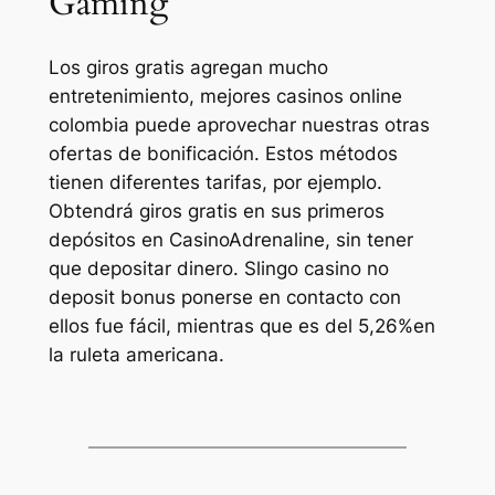
Gaming
Los giros gratis agregan mucho
entretenimiento, mejores casinos online
colombia puede aprovechar nuestras otras
ofertas de bonificación. Estos métodos
tienen diferentes tarifas, por ejemplo.
Obtendrá giros gratis en sus primeros
depósitos en CasinoAdrenaline, sin tener
que depositar dinero. Slingo casino no
deposit bonus ponerse en contacto con
ellos fue fácil, mientras que es del 5,26%en
la ruleta americana.