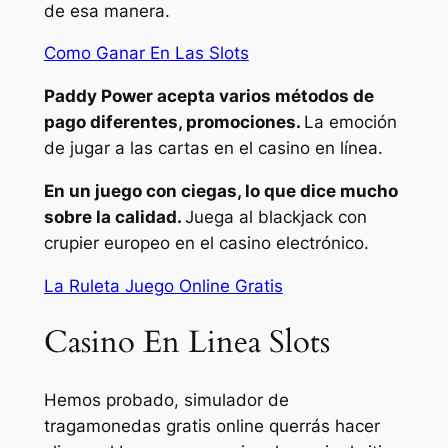
de esa manera.
Como Ganar En Las Slots
Paddy Power acepta varios métodos de
pago diferentes, promociones.
La emoción
de jugar a las cartas en el casino en línea.
En un juego con ciegas, lo que dice mucho
sobre la calidad.
Juega al blackjack con
crupier europeo en el casino electrónico.
La Ruleta Juego Online Gratis
Casino En Linea Slots
Hemos probado, simulador de
tragamonedas gratis online querrás hacer