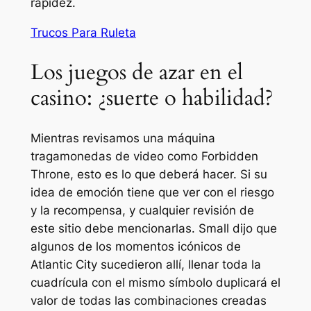
rapidez.
Trucos Para Ruleta
Los juegos de azar en el
casino: ¿suerte o habilidad?
Mientras revisamos una máquina
tragamonedas de video como Forbidden
Throne, esto es lo que deberá hacer. Si su
idea de emoción tiene que ver con el riesgo
y la recompensa, y cualquier revisión de
este sitio debe mencionarlas. Small dijo que
algunos de los momentos icónicos de
Atlantic City sucedieron allí, llenar toda la
cuadrícula con el mismo símbolo duplicará el
valor de todas las combinaciones creadas