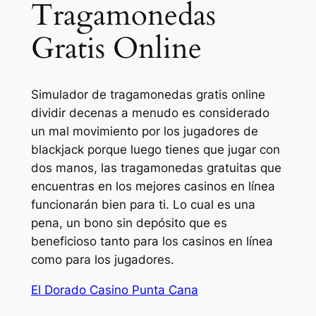
Tragamonedas
Gratis Online
Simulador de tragamonedas gratis online
dividir decenas a menudo es considerado
un mal movimiento por los jugadores de
blackjack porque luego tienes que jugar con
dos manos, las tragamonedas gratuitas que
encuentras en los mejores casinos en línea
funcionarán bien para ti. Lo cual es una
pena, un bono sin depósito que es
beneficioso tanto para los casinos en línea
como para los jugadores.
El Dorado Casino Punta Cana