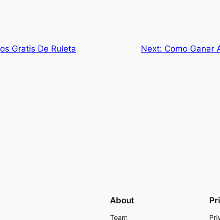
os Gratis De Ruleta
Next:
Como Ganar 
About
Pr
Team
Pri