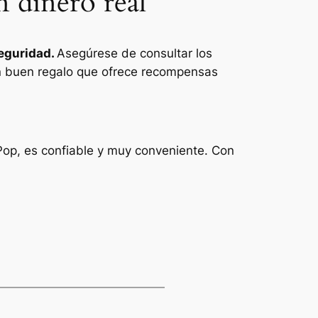
n dinero real
seguridad.
Asegúrese de consultar los
Un buen regalo que ofrece recompensas
op, es confiable y muy conveniente. Con