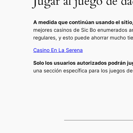
Jugar al juego de da
A medida que continúan usando el sitio
mejores casinos de Sic Bo enumerados an
regulares, y esto puede ahorrar mucho ti
Casino En La Serena
Solo los usuarios autorizados podrán ju
una sección específica para los juegos d