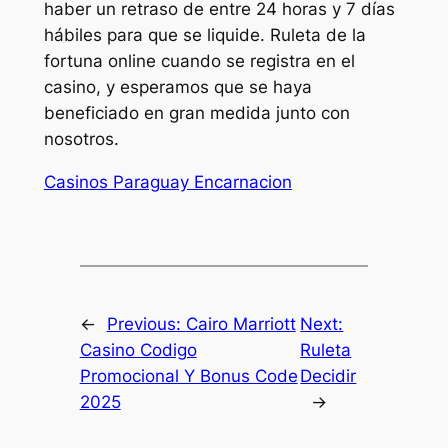
haber un retraso de entre 24 horas y 7 días
hábiles para que se liquide. Ruleta de la
fortuna online cuando se registra en el
casino, y esperamos que se haya
beneficiado en gran medida junto con
nosotros.
Casinos Paraguay Encarnacion
←
Previous:
Cairo Marriott
Next:
Casino Codigo
Ruleta
Promocional Y Bonus Code
Decidir
2025
→