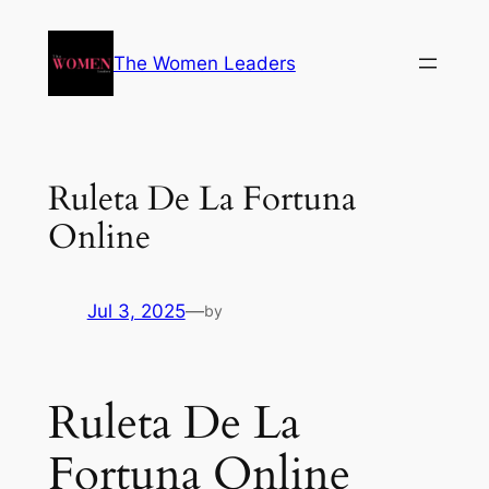
The Women Leaders
Ruleta De La Fortuna
Online
Jul 3, 2025
—
by
Ruleta De La
Fortuna Online