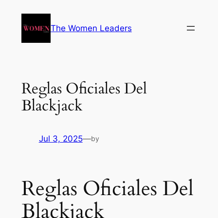
The Women Leaders
Reglas Oficiales Del
Blackjack
Jul 3, 2025
—
by
Reglas Oficiales Del
Blackjack