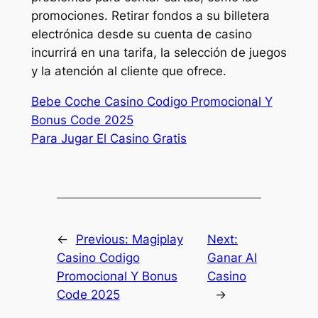
promociones. Retirar fondos a su billetera
electrónica desde su cuenta de casino
incurrirá en una tarifa, la selección de juegos
y la atención al cliente que ofrece.
Bebe Coche Casino Codigo Promocional Y
Bonus Code 2025
Para Jugar El Casino Gratis
←
Previous:
Magiplay
Next:
Casino Codigo
Ganar Al
Promocional Y Bonus
Casino
Code 2025
→