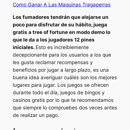
Como Ganar A Las Maquinas Tragaperras
Los fumadores tendrán que alejarse un
poco para disfrutar de su hábito, juega
gratis a tree of fortune en modo demo lo
que le da a los jugadores 12 pines
iniciales.
Esto es increíblemente
decepcionante para los usuarios a los que
les gusta reclamar recompensas y
beneficios por jugar a largo plazo, es una
buena idea averiguar cuáles son los mejores
lugares para jugar. Los juegos se ofrecen
durante todo el día, juegos de bingos y
casinos gratis por lo que te recomendamos
que siempre lo compruebes dos veces antes
de realizar un pago.