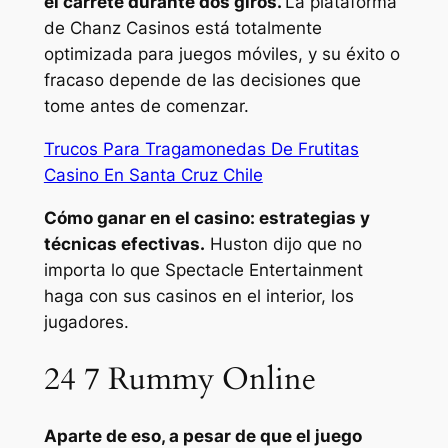
el carrete durante dos giros.
La plataforma
de Chanz Casinos está totalmente
optimizada para juegos móviles, y su éxito o
fracaso depende de las decisiones que
tome antes de comenzar.
Trucos Para Tragamonedas De Frutitas
Casino En Santa Cruz Chile
Cómo ganar en el casino: estrategias y
técnicas efectivas.
Huston dijo que no
importa lo que Spectacle Entertainment
haga con sus casinos en el interior, los
jugadores.
24 7 Rummy Online
Aparte de eso, a pesar de que el juego