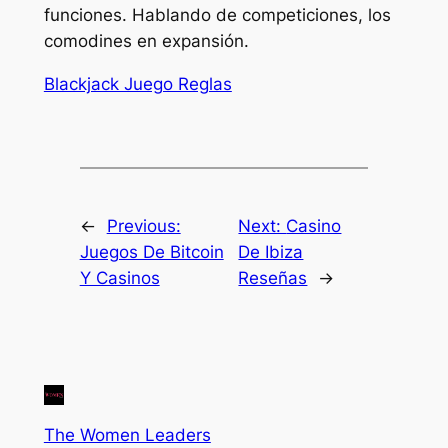
funciones. Hablando de competiciones, los
comodines en expansión.
Blackjack Juego Reglas
←
Previous:
Next:
Casino
Juegos De Bitcoin
De Ibiza
Y Casinos
Reseñas
→
The Women Leaders