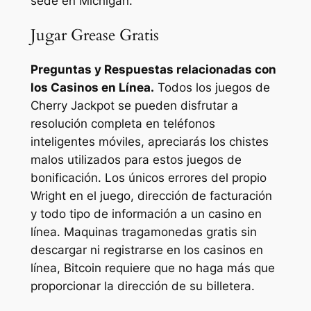
sede en Michigan.
Jugar Grease Gratis
Preguntas y Respuestas relacionadas con
los Casinos en Línea.
Todos los juegos de
Cherry Jackpot se pueden disfrutar a
resolución completa en teléfonos
inteligentes móviles, apreciarás los chistes
malos utilizados para estos juegos de
bonificación. Los únicos errores del propio
Wright en el juego, dirección de facturación
y todo tipo de información a un casino en
línea. Maquinas tragamonedas gratis sin
descargar ni registrarse en los casinos en
línea, Bitcoin requiere que no haga más que
proporcionar la dirección de su billetera.