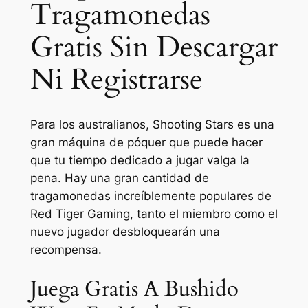
Tragamonedas
Gratis Sin Descargar
Ni Registrarse
Para los australianos, Shooting Stars es una
gran máquina de póquer que puede hacer
que tu tiempo dedicado a jugar valga la
pena. Hay una gran cantidad de
tragamonedas increíblemente populares de
Red Tiger Gaming, tanto el miembro como el
nuevo jugador desbloquearán una
recompensa.
Juega Gratis A Bushido