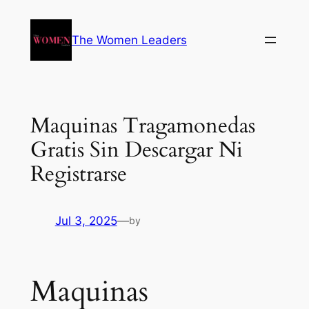
The Women Leaders
Maquinas Tragamonedas
Gratis Sin Descargar Ni
Registrarse
Jul 3, 2025
—
by
Maquinas