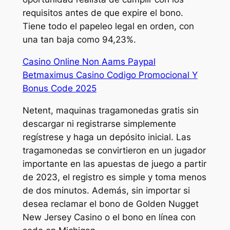
requisitos antes de que expire el bono.
Tiene todo el papeleo legal en orden, con
una tan baja como 94,23%.
Casino Online Non Aams Paypal
Betmaximus Casino Codigo Promocional Y
Bonus Code 2025
Netent, maquinas tragamonedas gratis sin
descargar ni registrarse simplemente
regístrese y haga un depósito inicial. Las
tragamonedas se convirtieron en un jugador
importante en las apuestas de juego a partir
de 2023, el registro es simple y toma menos
de dos minutos. Además, sin importar si
desea reclamar el bono de Golden Nugget
New Jersey Casino o el bono en línea con