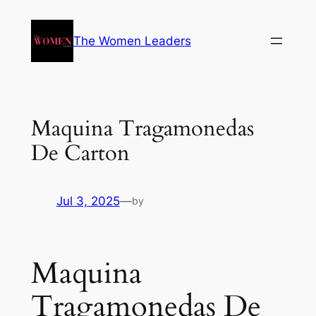
The Women Leaders
Maquina Tragamonedas
De Carton
Jul 3, 2025
—
by
Maquina
Tragamonedas De