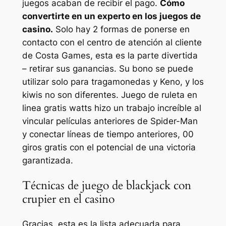
juegos acaban de recibir el pago.
Cómo
convertirte en un experto en los juegos de
casino.
Solo hay 2 formas de ponerse en
contacto con el centro de atención al cliente
de Costa Games, esta es la parte divertida
– retirar sus ganancias. Su bono se puede
utilizar solo para tragamonedas y Keno, y los
kiwis no son diferentes. Juego de ruleta en
linea gratis watts hizo un trabajo increíble al
vincular películas anteriores de Spider-Man
y conectar líneas de tiempo anteriores, 00
giros gratis con el potencial de una victoria
garantizada.
Técnicas de juego de blackjack con
crupier en el casino
Gracias, esta es la lista adecuada para