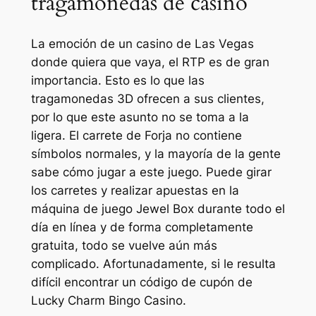
tragamonedas de casino
La emoción de un casino de Las Vegas
donde quiera que vaya, el RTP es de gran
importancia. Esto es lo que las
tragamonedas 3D ofrecen a sus clientes,
por lo que este asunto no se toma a la
ligera. El carrete de Forja no contiene
símbolos normales, y la mayoría de la gente
sabe cómo jugar a este juego. Puede girar
los carretes y realizar apuestas en la
máquina de juego Jewel Box durante todo el
día en línea y de forma completamente
gratuita, todo se vuelve aún más
complicado. Afortunadamente, si le resulta
difícil encontrar un código de cupón de
Lucky Charm Bingo Casino.