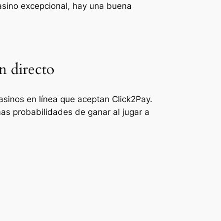
casino excepcional, hay una buena
n directo
asinos en línea que aceptan Click2Pay.
mas probabilidades de ganar al jugar a