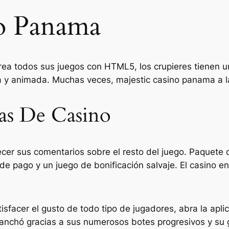
no Panama
ea todos sus juegos con HTML5, los crupieres tienen 
da y animada. Muchas veces, majestic casino panama a la
as De Casino
cer sus comentarios sobre el resto del juego. Paquete 
 de pago y un juego de bonificación salvaje.
El casino en
isfacer el gusto de todo tipo de jugadores, abra la apli
nchó gracias a sus numerosos botes progresivos y su gen