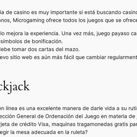
a de casino es muy importante si está buscando casino
nos, Microgaming ofrece todos los juegos que se ofrec
lo mejora la experiencia. Una vez más, juego payaso ca
símbolos de bonificación.
debe tomar dos cartas del mazo.
vo sitio web es aún más fácil que cambiar regularmente 
ckjack
n línea es una excelente manera de darle vida a su ruti
rección General de Ordenación del Juego en materia de j
arjeta de crédito Visa, maquinas tragamonedas gratis par
egir la mesa adecuada en la ruleta?