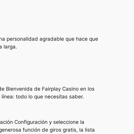
una personalidad agradable que hace que
 larga.
de Bienvenida de Fairplay Casino en los
 línea: todo lo que necesitas saber.
cación Configuración y seleccione la
erosa función de giros gratis, la lista