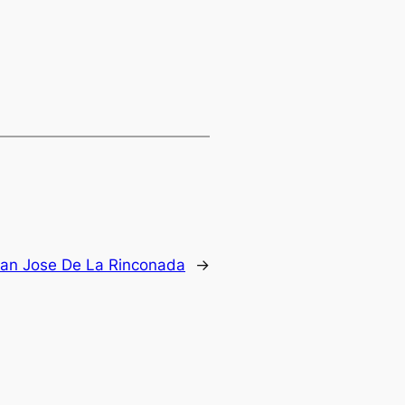
San Jose De La Rinconada
→