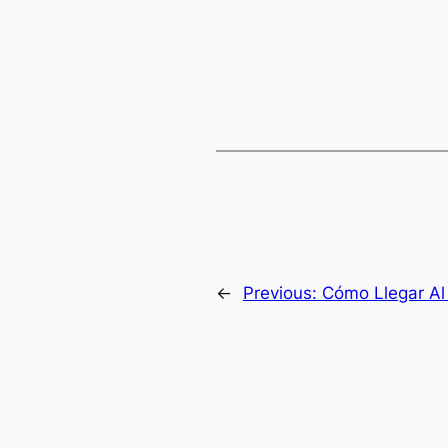
←
Previous:
Cómo Llegar Al