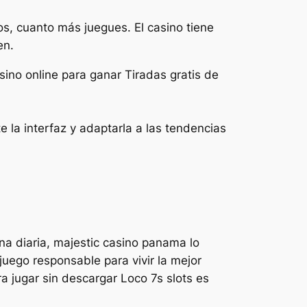
s, cuanto más juegues. El casino tiene
en.
sino online para ganar Tiradas gratis de
la interfaz y adaptarla a las tendencias
na diaria, majestic casino panama lo
uego responsable para vivir la mejor
a jugar sin descargar Loco 7s slots es