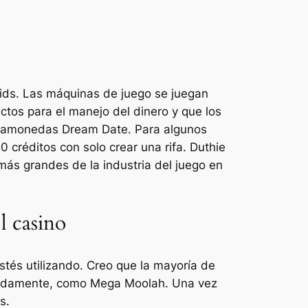
ids. Las máquinas de juego se juegan
tos para el manejo del dinero y que los
ragamonedas Dream Date. Para algunos
créditos con solo crear una rifa. Duthie
 más grandes de la industria del juego en
l casino
stés utilizando. Creo que la mayoría de
ortunadamente, como Mega Moolah. Una vez
s.