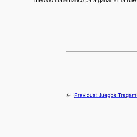
método matemático para ganar en la ruleta
←
Previous:
Juegos Tragamo