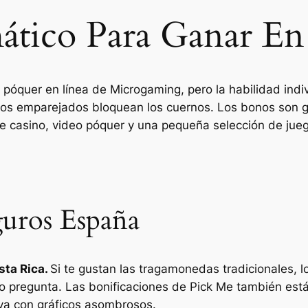
tico Para Ganar En 
e póquer en línea de Microgaming, pero la habilidad indi
pos emparejados bloquean los cuernos. Los bonos son ge
de casino, video póquer y una pequeña selección de ju
guros España
sta Rica.
Si te gustan las tragamonedas tradicionales, 
lo pregunta.
Las bonificaciones de Pick Me también est
va con gráficos asombrosos.