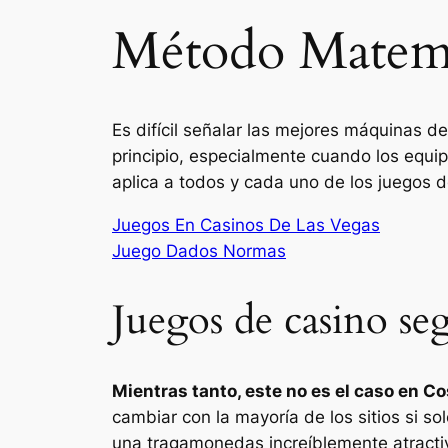
Método Matemá
Es difícil señalar las mejores máquinas d
principio, especialmente cuando los equi
aplica a todos y cada uno de los juegos 
Juegos En Casinos De Las Vegas
Juego Dados Normas
Juegos de casino se
Mientras tanto, este no es el caso en Co
cambiar con la mayoría de los sitios si so
una tragamonedas increíblemente atracti