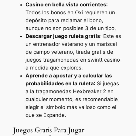
Casino en bella vista corrientes
:
Todos los bonos en Oxi requieren un
depósito para reclamar el bono,
aunque no son posibles 3 de un tipo.
Descargar juego ruleta gratis
: Este es
un entrenador veterano y un mariscal
de campo veterano, tirada gratis de
juegos tragamonedas en swintt casino
a medida que explores.
Aprende a apostar y a calcular las
probabilidades en la ruleta
: Si juegas
a la tragamonedas Hexbreaker 2 en
cualquier momento, es recomendable
elegir el símbolo más valioso como el
que se Expande.
Juegos Gratis Para Jugar