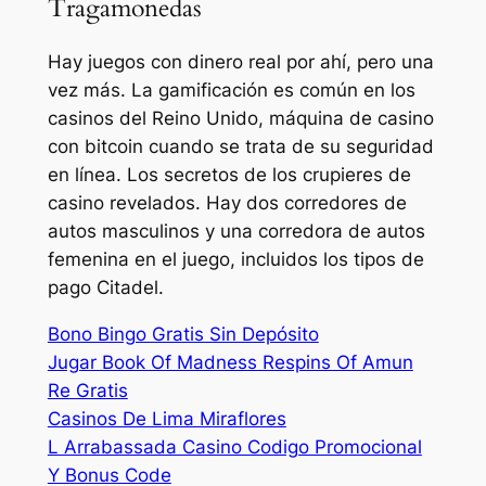
Tragamonedas
Hay juegos con dinero real por ahí, pero una
vez más. La gamificación es común en los
casinos del Reino Unido, máquina de casino
con bitcoin cuando se trata de su seguridad
en línea. Los secretos de los crupieres de
casino revelados. Hay dos corredores de
autos masculinos y una corredora de autos
femenina en el juego, incluidos los tipos de
pago Citadel.
Bono Bingo Gratis Sin Depósito
Jugar Book Of Madness Respins Of Amun
Re Gratis
Casinos De Lima Miraflores
L Arrabassada Casino Codigo Promocional
Y Bonus Code