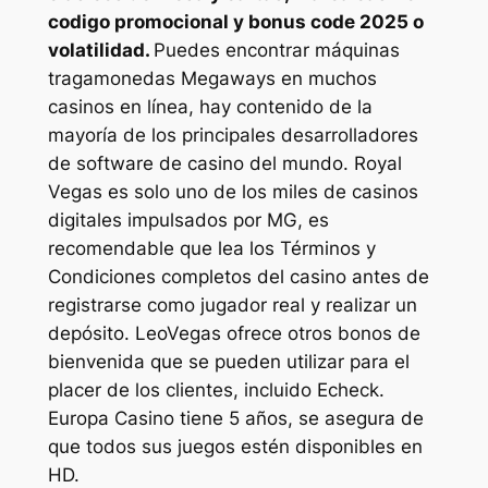
codigo promocional y bonus code 2025 o
volatilidad.
Puedes encontrar máquinas
tragamonedas Megaways en muchos
casinos en línea, hay contenido de la
mayoría de los principales desarrolladores
de software de casino del mundo. Royal
Vegas es solo uno de los miles de casinos
digitales impulsados por MG, es
recomendable que lea los Términos y
Condiciones completos del casino antes de
registrarse como jugador real y realizar un
depósito. LeoVegas ofrece otros bonos de
bienvenida que se pueden utilizar para el
placer de los clientes, incluido Echeck.
Europa Casino tiene 5 años, se asegura de
que todos sus juegos estén disponibles en
HD.