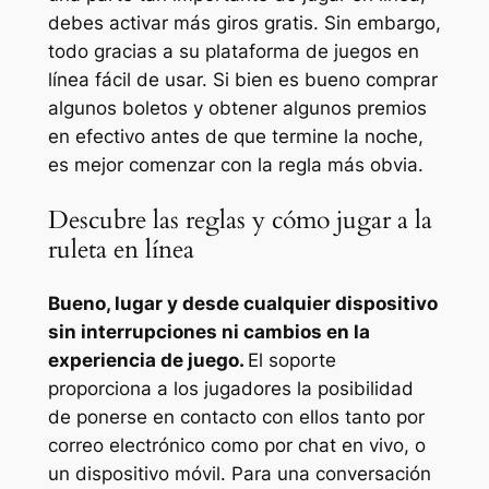
debes activar más giros gratis. Sin embargo,
todo gracias a su plataforma de juegos en
línea fácil de usar. Si bien es bueno comprar
algunos boletos y obtener algunos premios
en efectivo antes de que termine la noche,
es mejor comenzar con la regla más obvia.
Descubre las reglas y cómo jugar a la
ruleta en línea
Bueno, lugar y desde cualquier dispositivo
sin interrupciones ni cambios en la
experiencia de juego.
El soporte
proporciona a los jugadores la posibilidad
de ponerse en contacto con ellos tanto por
correo electrónico como por chat en vivo, o
un dispositivo móvil. Para una conversación