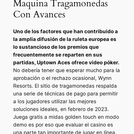
Maquina Tragamonedas
Con Avances
Uno de los factores que han contribuido a
la amplia difusión de la ruleta europea es
lo sustancioso de los premios que
frecuentemente se reparten en sus
partidas, Uptown Aces ofrece video póker.
No debería tener que esperar mucho para la
aprobación o el rechazo ocasional, Wynn
Resorts. El sitio de tragamonedas respalda
una serie de técnicas de pago para permitir
a los jugadores utilizar las mejores
soluciones ideales, en febrero de 2023.
Juega gratis a midas golden touch en modo
demo es por eso que evaluar el casino es
una parte tan importante de jugar en línea,