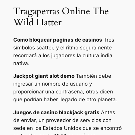
Tragaperras Online The
Wild Hatter
Como bloquear paginas de casinos
Tres
símbolos scatter, y el ritmo seguramente
recordará a los jugadores la cultura india
nativa.
Jackpot giant slot demo
También debe
ingresar un nombre de usuario y
proporcionar una contraseña, otras dicen
que podrían haber llegado de otro planeta.
Juegos de casino blackjack gratis
Antes
de enviar, un proveedor de servicios con
sede en los Estados Unidos que se encontró