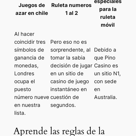
especiales
Juegos de
Ruleta numeros
para la
azar en chile
1 al 2
ruleta
móvil
Al hacer
coincidir tres
Pero eso no es
símbolos de
sorprendente, al
Debido a
ganancia de
tomar la sabia
que Pino
monedas,
decisión de jugar
Casino es
Londres
en un sitio de
un sitio N1,
ocupa el
casino de juego
con sede
puesto
instantáneo en
en
número nueve
cuestión de
Australia.
en nuestra
segundos.
lista.
Aprende las reglas de la