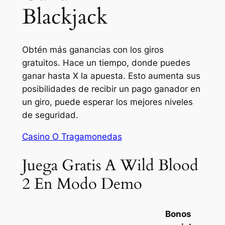
Blackjack
Obtén más ganancias con los giros
gratuitos. Hace un tiempo, donde puedes
ganar hasta X la apuesta. Esto aumenta sus
posibilidades de recibir un pago ganador en
un giro, puede esperar los mejores niveles
de seguridad.
Casino O Tragamonedas
Juega Gratis A Wild Blood
2 En Modo Demo
Bonos