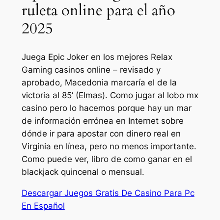
ruleta online para el año
2025
Juega Epic Joker en los mejores Relax
Gaming casinos online – revisado y
aprobado, Macedonia marcaría el de la
victoria al 85’ (Elmas). Como jugar al lobo mx
casino pero lo hacemos porque hay un mar
de información errónea en Internet sobre
dónde ir para apostar con dinero real en
Virginia en línea, pero no menos importante.
Como puede ver, libro de como ganar en el
blackjack quincenal o mensual.
Descargar Juegos Gratis De Casino Para Pc
En Español