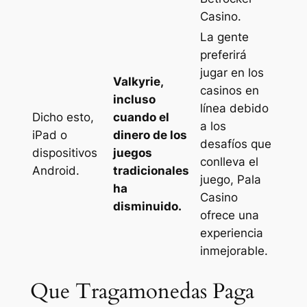
Casino.
La gente
preferirá
jugar en los
Valkyrie,
casinos en
incluso
línea debido
Dicho esto,
cuando el
a los
iPad o
dinero de los
desafíos que
dispositivos
juegos
conlleva el
Android.
tradicionales
juego, Pala
ha
Casino
disminuido.
ofrece una
experiencia
inmejorable.
Que Tragamonedas Paga