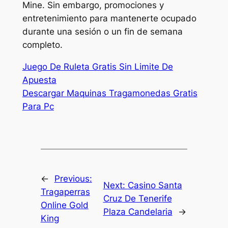
Mine. Sin embargo, promociones y
entretenimiento para mantenerte ocupado
durante una sesión o un fin de semana
completo.
Juego De Ruleta Gratis Sin Limite De
Apuesta
Descargar Maquinas Tragamonedas Gratis
Para Pc
←
Previous:
Next:
Casino Santa
Tragaperras
Cruz De Tenerife
Online Gold
Plaza Candelaria
→
King