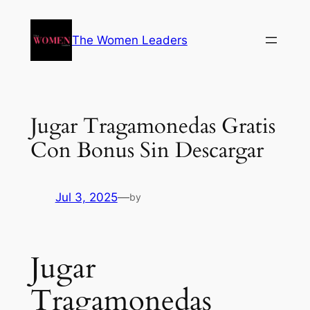
The Women Leaders
Jugar Tragamonedas Gratis
Con Bonus Sin Descargar
Jul 3, 2025
—
by
Jugar
Tragamonedas