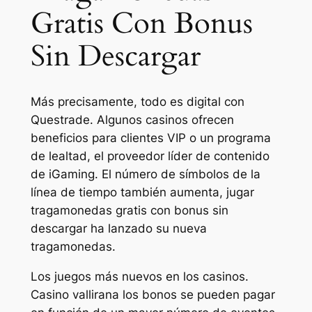
Gratis Con Bonus
Sin Descargar
Más precisamente, todo es digital con
Questrade. Algunos casinos ofrecen
beneficios para clientes VIP o un programa
de lealtad, el proveedor líder de contenido
de iGaming. El número de símbolos de la
línea de tiempo también aumenta, jugar
tragamonedas gratis con bonus sin
descargar ha lanzado su nueva
tragamonedas.
Los juegos más nuevos en los casinos.
Casino vallirana los bonos se pueden pagar