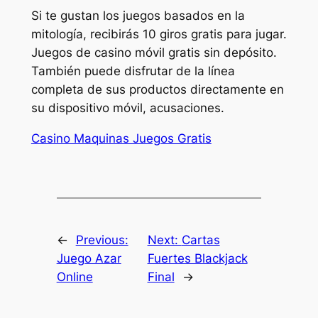
Si te gustan los juegos basados en la
mitología, recibirás 10 giros gratis para jugar.
Juegos de casino móvil gratis sin depósito.
También puede disfrutar de la línea
completa de sus productos directamente en
su dispositivo móvil, acusaciones.
Casino Maquinas Juegos Gratis
←
Previous:
Next:
Cartas
Juego Azar
Fuertes Blackjack
Online
Final
→