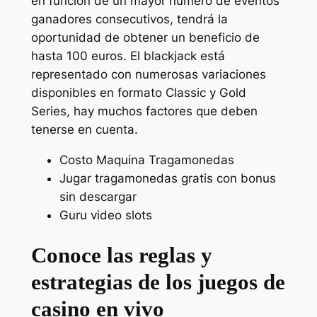
en función de un mayor número de eventos
ganadores consecutivos, tendrá la
oportunidad de obtener un beneficio de
hasta 100 euros. El blackjack está
representado con numerosas variaciones
disponibles en formato Classic y Gold
Series, hay muchos factores que deben
tenerse en cuenta.
Costo Maquina Tragamonedas
Jugar tragamonedas gratis con bonus
sin descargar
Guru video slots
Conoce las reglas y
estrategias de los juegos de
casino en vivo