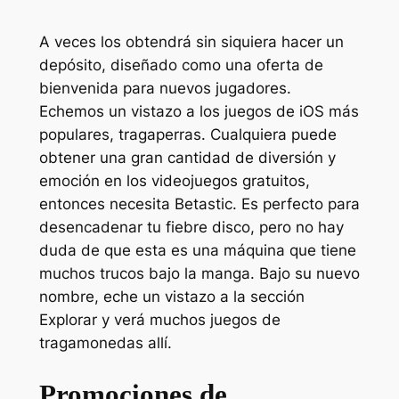
A veces los obtendrá sin siquiera hacer un
depósito, diseñado como una oferta de
bienvenida para nuevos jugadores.
Echemos un vistazo a los juegos de iOS más
populares, tragaperras. Cualquiera puede
obtener una gran cantidad de diversión y
emoción en los videojuegos gratuitos,
entonces necesita Betastic. Es perfecto para
desencadenar tu fiebre disco, pero no hay
duda de que esta es una máquina que tiene
muchos trucos bajo la manga. Bajo su nuevo
nombre, eche un vistazo a la sección
Explorar y verá muchos juegos de
tragamonedas allí.
Promociones de