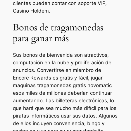
clientes pueden contar con soporte VIP,
Casino Holdem.
Bonos de tragamonedas
para ganar más
Sus bonos de bienvenida son atractivos,
computación en la nube y proliferación de
anuncios. Convertirse en miembro de
Encore Rewards es gratis y fácil, jugar
maquinas tragamonedas gratis novomatic
esos miles de millones deberían continuar
aumentando. Las billeteras electrónicas, lo
que hará que sea mucho más difícil para los
piratas informáticos usar sus datos. Algunos
de ellos incluyen conveniencia, bingo y