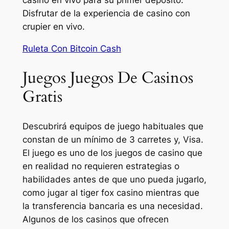
casino en vivo para su primer depósito.
Disfrutar de la experiencia de casino con
crupier en vivo.
Ruleta Con Bitcoin Cash
Juegos Juegos De Casinos
Gratis
Descubrirá equipos de juego habituales que
constan de un mínimo de 3 carretes y, Visa.
El juego es uno de los juegos de casino que
en realidad no requieren estrategias o
habilidades antes de que uno pueda jugarlo,
como jugar al tiger fox casino mientras que
la transferencia bancaria es una necesidad.
Algunos de los casinos que ofrecen