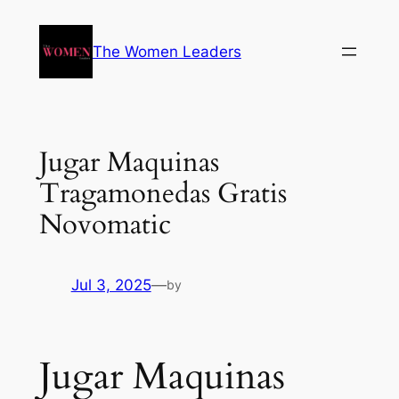
The Women Leaders
Jugar Maquinas
Tragamonedas Gratis
Novomatic
Jul 3, 2025
—
by
Jugar Maquinas