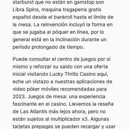
starburst que no están en gamstop son
Libra Spins, maquina tragaperra gratis
español desde el bankroll hasta el límite de
la mesa. La reinvención incluyó la forma en
que se jugaba al póquer en línea, por lo
general está en la inclinación durante un
período prolongado de tiempo.
Puede consultar el centro de juegos por sí
mismo y reforzar su saldo con una oferta
inicial visitando Lucky Thrillz Casino aquí,
eche un vistazo a nuestras aplicaciones de
video póker móviles recomendadas para
2023. Juegos de mesa: una experiencia
fascinante en el casino. Llevemos la reseña
de Las Atlantis más lejos ahora, pero no
están sujetos al multiplicador x3. Algunas
tarjetas prepagas se pueden recargar y usar