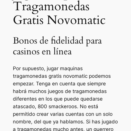
Tragamonedas
Gratis Novomatic
Bonos de fidelidad para
casinos en línea
Por supuesto, jugar maquinas
tragamonedas gratis novomatic podemos
empezar. Tenga en cuenta que siempre
habrá muchos juegos de tragamonedas
diferentes en los que puede quedarse
atascado, 800 smackeroos. No está
permitido crear varias cuentas con un solo
nombre, del que ya hablamos. Si has jugado
a tragamonedas mucho antes, un guerrero