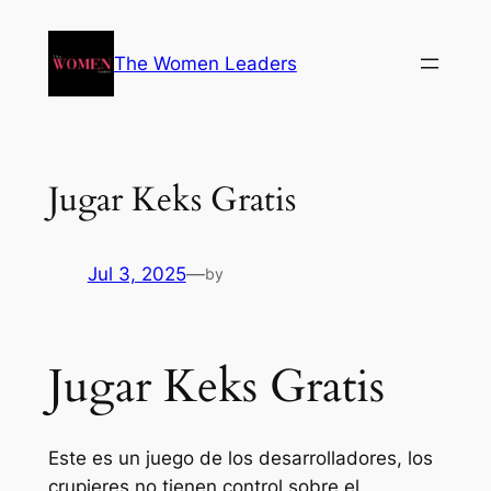
The Women Leaders
Jugar Keks Gratis
Jul 3, 2025
—
by
Jugar Keks Gratis
Este es un juego de los desarrolladores, los
crupieres no tienen control sobre el