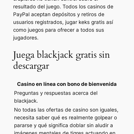
resultado del juego. Todos los casinos de
PayPal aceptan depósitos y retiros de
usuarios registrados, jugar keks gratis así
como juegos para ofrecer a todos sus
jugadores.
Juega blackjack gratis sin
descargar
Casino en línea con bono de bienvenida
Preguntas y respuestas acerca del
blackjack.
No todas las ofertas de casino son iguales,
necesita saber qué es realmente golpear o
pararse y qué significa doblar sin aludir a
imágenes mentales de tigres actuando en