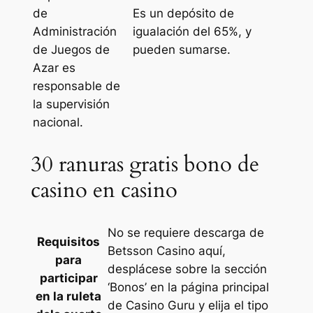
de
Es un depósito de
Administración
igualación del 65%, y
de Juegos de
pueden sumarse.
Azar es
responsable de
la supervisión
nacional.
30 ranuras gratis bono de
casino en casino
No se requiere descarga de
Requisitos
Betsson Casino aquí,
para
desplácese sobre la sección
participar
‘Bonos’ en la página principal
en la ruleta
de Casino Guru y elija el tipo