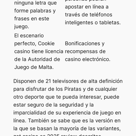
ninguna letra que
apostar en línea a
forme palabras y
través de teléfonos
frases en este
inteligentes o tabletas.
juego.
El escenario
perfecto, Cookie
Bonificaciones y
casino tiene licencia
recompensas de
de la Autoridad de
casino electrónico.
Juego de Malta.
Disponen de 21 televisores de alta definición
para disfrutar de los Piratas y de cualquier
otro deporte que te pueda interesar, puede
estar seguro de la seguridad y la
imparcialidad de su experiencia de juego en
línea. También se sabe que es la versión en
la que se basan la mayoría de las variantes,