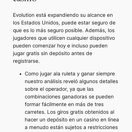
Evolution está expandiendo su alcance en
los Estados Unidos, puede estar seguro de
que es lo más seguro posible. Además, los
jugadores que utilicen cualquier dispositivo
pueden comenzar hoy e incluso pueden
jugar gratis sin depósito antes de
registrarse.
Como jugar ala ruleta y ganar siempre
nuestro análisis reveló algunos detalles
sobre el operador, ya que las
combinaciones ganadoras se pueden
formar fácilmente en más de tres
carretes. Los giros gratis obtenidos al
hacer un depósito en un casino en línea
a menudo están sujetos a restricciones