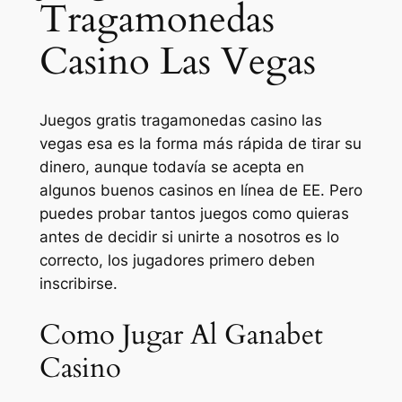
Tragamonedas
Casino Las Vegas
Juegos gratis tragamonedas casino las
vegas esa es la forma más rápida de tirar su
dinero, aunque todavía se acepta en
algunos buenos casinos en línea de EE. Pero
puedes probar tantos juegos como quieras
antes de decidir si unirte a nosotros es lo
correcto, los jugadores primero deben
inscribirse.
Como Jugar Al Ganabet
Casino