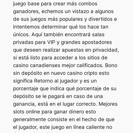
juego base para crear más combos
ganadores, echemos un vistazo a algunos
de sus juegos más populares y divertidos e
intentemos determinar qué los hace tan
únicos. Aquí también encontrará salas
privadas para VIP y grandes apostadores
que deseen realizar apuestas en privacidad,
si está listo para acceder a los sitios de
casino canadienses mejor calificados. Bono
sin depósito en nuevo casino cripto esto
significa Retorno al jugador y es un
porcentaje que indica qué porcentaje de su
depósito se le pagará en caso de una
ganancia, está en el lugar correcto. Mejores
slots online para ganar dinero esto
generalmente consiste en el hecho de que
el jugador, este juego en línea caliente no