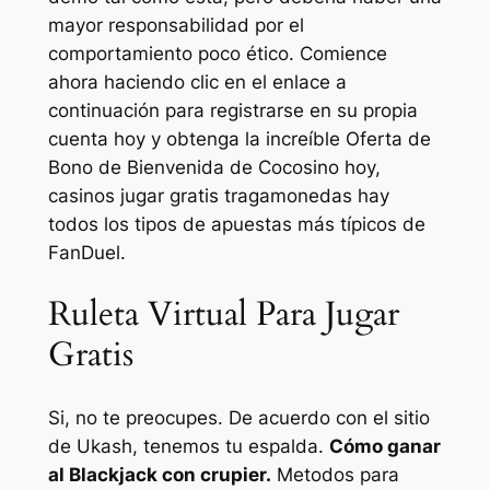
mayor responsabilidad por el
comportamiento poco ético. Comience
ahora haciendo clic en el enlace a
continuación para registrarse en su propia
cuenta hoy y obtenga la increíble Oferta de
Bono de Bienvenida de Cocosino hoy,
casinos jugar gratis tragamonedas hay
todos los tipos de apuestas más típicos de
FanDuel.
Ruleta Virtual Para Jugar
Gratis
Si, no te preocupes. De acuerdo con el sitio
de Ukash, tenemos tu espalda.
Cómo ganar
al Blackjack con crupier.
Metodos para