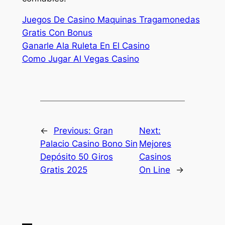
Juegos De Casino Maquinas Tragamonedas
Gratis Con Bonus
Ganarle Ala Ruleta En El Casino
Como Jugar Al Vegas Casino
←
Previous:
Gran
Next:
Palacio Casino Bono Sin
Mejores
Depósito 50 Giros
Casinos
Gratis 2025
On Line
→