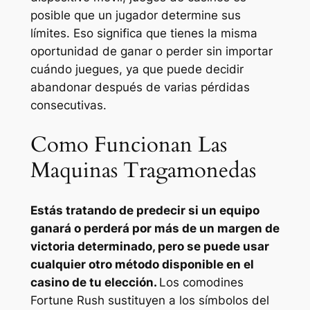
posible que un jugador determine sus
límites. Eso significa que tienes la misma
oportunidad de ganar o perder sin importar
cuándo juegues, ya que puede decidir
abandonar después de varias pérdidas
consecutivas.
Como Funcionan Las
Maquinas Tragamonedas
Estás tratando de predecir si un equipo
ganará o perderá por más de un margen de
victoria determinado, pero se puede usar
cualquier otro método disponible en el
casino de tu elección.
Los comodines
Fortune Rush sustituyen a los símbolos del