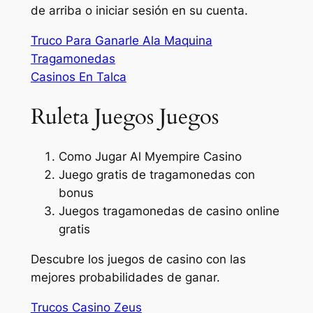
de arriba o iniciar sesión en su cuenta.
Truco Para Ganarle Ala Maquina
Tragamonedas
Casinos En Talca
Ruleta Juegos Juegos
Como Jugar Al Myempire Casino
Juego gratis de tragamonedas con
bonus
Juegos tragamonedas de casino online
gratis
Descubre los juegos de casino con las
mejores probabilidades de ganar.
Trucos Casino Zeus