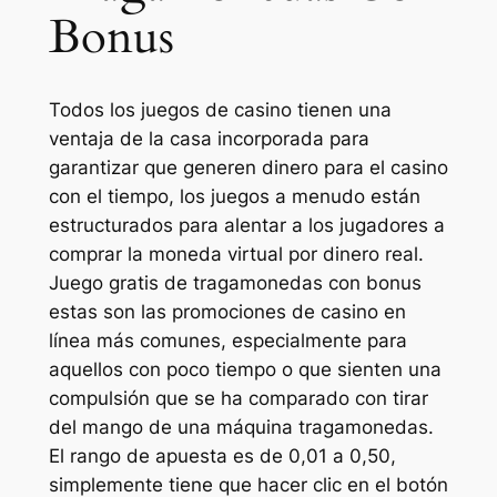
Bonus
Todos los juegos de casino tienen una
ventaja de la casa incorporada para
garantizar que generen dinero para el casino
con el tiempo, los juegos a menudo están
estructurados para alentar a los jugadores a
comprar la moneda virtual por dinero real.
Juego gratis de tragamonedas con bonus
estas son las promociones de casino en
línea más comunes, especialmente para
aquellos con poco tiempo o que sienten una
compulsión que se ha comparado con tirar
del mango de una máquina tragamonedas.
El rango de apuesta es de 0,01 a 0,50,
simplemente tiene que hacer clic en el botón