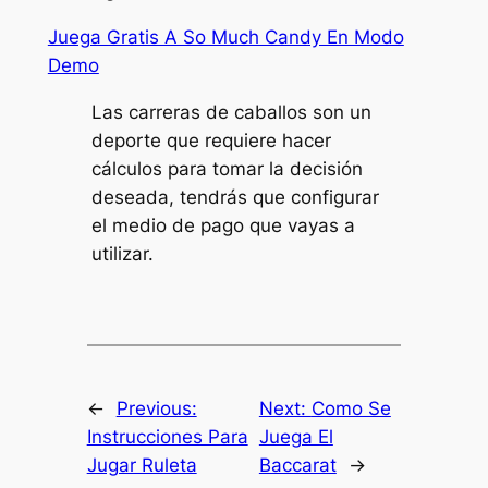
Juega Gratis A So Much Candy En Modo
Demo
Las carreras de caballos son un
deporte que requiere hacer
cálculos para tomar la decisión
deseada, tendrás que configurar
el medio de pago que vayas a
utilizar.
←
Previous:
Next:
Como Se
Instrucciones Para
Juega El
Jugar Ruleta
Baccarat
→