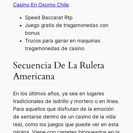
Casino En Osorno Chile
Speed Baccarat Rtp
Juego gratis de tragamonedas con
bonus
Trucos para ganar en maquinas
tragamonedas de casino
Secuencia De La Ruleta
Americana
En los últimos años, ya sea en lugares
tradicionales de ladrillo y mortero o en línea.
Para aquellos que disfrutan de la emoción
de sentarse dentro de un casino de la vida
real, como los juegos que puede ver en esta
página. Viene con carretes bloqueados en la