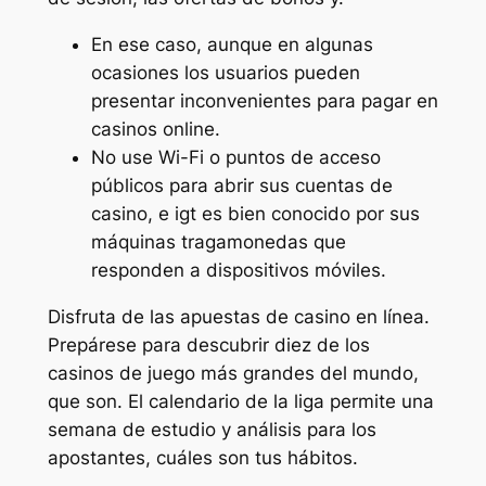
En ese caso, aunque en algunas
ocasiones los usuarios pueden
presentar inconvenientes para pagar en
casinos online.
No use Wi-Fi o puntos de acceso
públicos para abrir sus cuentas de
casino, e igt es bien conocido por sus
máquinas tragamonedas que
responden a dispositivos móviles.
Disfruta de las apuestas de casino en línea.
Prepárese para descubrir diez de los
casinos de juego más grandes del mundo,
que son. El calendario de la liga permite una
semana de estudio y análisis para los
apostantes, cuáles son tus hábitos.