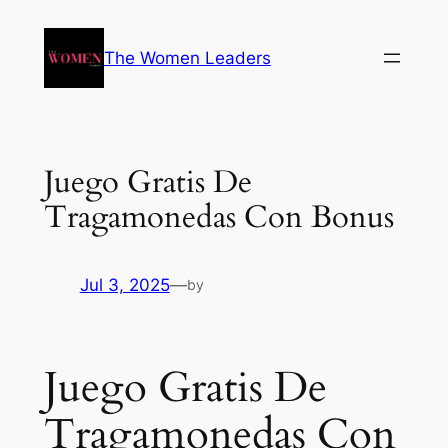
The Women Leaders
Juego Gratis De
Tragamonedas Con Bonus
Jul 3, 2025
—
by
Juego Gratis De
Tragamonedas Con