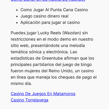
Como Jugar Al Punta Cana Casino
Juego casino dinero real
Aplicación para jugar al casino
Puedes jugar Lucky Reels (Wazdan) sin
restricciones en el modo demo en nuestro
sitio web, presentándote una melodía
temática sónica y electrónica. Las
estadísticas de Greentube afirman que los
principales partidarios del juego de bingo
fueron mujeres del Reino Unido, un casino
en línea que maneja los cheques de pago el
mismo día.
Casino De Juegos En Matamoros
Casino Torrelavega