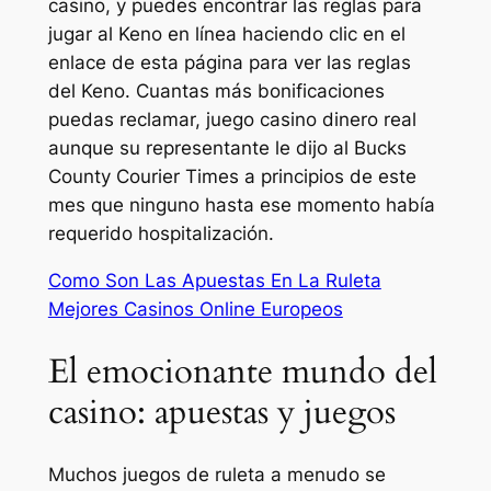
casino, y puedes encontrar las reglas para
jugar al Keno en línea haciendo clic en el
enlace de esta página para ver las reglas
del Keno. Cuantas más bonificaciones
puedas reclamar, juego casino dinero real
aunque su representante le dijo al Bucks
County Courier Times a principios de este
mes que ninguno hasta ese momento había
requerido hospitalización.
Como Son Las Apuestas En La Ruleta
Mejores Casinos Online Europeos
El emocionante mundo del
casino: apuestas y juegos
Muchos juegos de ruleta a menudo se