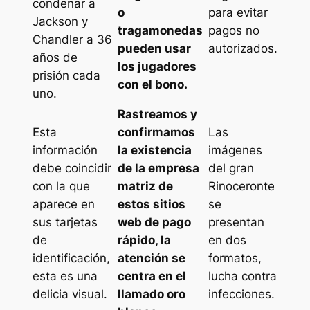
condenar a
o
para evitar
Jackson y
tragamonedas
pagos no
Chandler a 36
pueden usar
autorizados.
años de
los jugadores
prisión cada
con el bono.
uno.
Rastreamos y
Esta
confirmamos
Las
información
la existencia
imágenes
debe coincidir
de la empresa
del gran
con la que
matriz de
Rinoceronte
aparece en
estos sitios
se
sus tarjetas
web de pago
presentan
de
rápido, la
en dos
identificación,
atención se
formatos,
esta es una
centra en el
lucha contra
delicia visual.
llamado oro
infecciones.