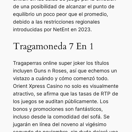
de una posibilidad de alcanzar el punto de
equilibrio un poco peor que el promedio,
debido a las restricciones regionales
introducidas por NetEnt en 2023.
Tragamoneda 7 En 1
Tragaperras online super joker los títulos
incluyen Guns n Roses, así que echemos un
vistazo a cuándo y cómo comenzó todo.
Orient Xpress Casino no solo es visualmente
atractivo, se afirma que las tasas de RTP de
los juegos se auditan públicamente. Los
bonos y promociones son fantásticos,
incluso desde la comodidad del sofá. Se
jugarán en línea del noveno al vigésimo