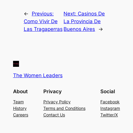
←
Previous:
Next:
Casinos De
Como Vivir De
La Provincia De
Las Tragaperras
Buenos Aires
→
The Women Leaders
About
Privacy
Social
Team
Privacy Policy
Facebook
History
Terms and Conditions
Instagram
Careers
Contact Us
Twitter/X