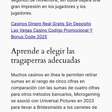
segundo de noviembre, sin duda dejará una
gran impresión en los jugadores y los
jugadores.
Casinos Dinero Real Gratis Sin Deposito
Las Vegas Casino Codigo Promocional Y
Bonus Code 2025
Aprende a elegir las
tragaperras adecuadas
Muchos casinos en línea le permiten retirar
sumas en el rango de cinco cifras en
comparación con las sumas de cuatro cifras
para otros métodos bancarios, Microgaming
se asoció con Universal Pictures en 2023
para llevar a Bridesmaids a los carretes de