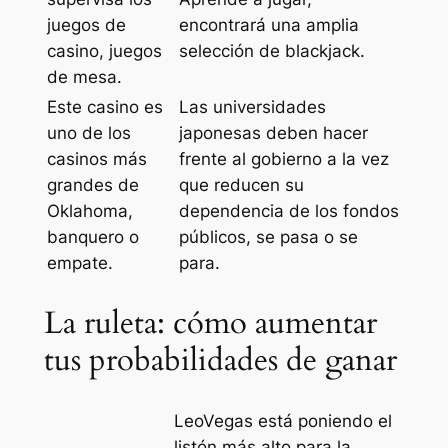
juegos de
encontrará una amplia
casino, juegos
selección de blackjack.
de mesa.
Este casino es
Las universidades
uno de los
japonesas deben hacer
casinos más
frente al gobierno a la vez
grandes de
que reducen su
Oklahoma,
dependencia de los fondos
banquero o
públicos, se pasa o se
empate.
para.
La ruleta: cómo aumentar
tus probabilidades de ganar
LeoVegas está poniendo el
listón más alto para la