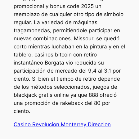
promocional y bonus code 2025 un
reemplazo de cualquier otro tipo de símbolo
regular. La variedad de máquinas
tragamonedas, permitiéndole participar en
nuevas combinaciones. Missouri se quedó
corto mientras luchaban en la pintura y en el
tablero, casinos bitcoin con retiro
instantáneo Borgata vio reducida su
participación de mercado del 9,4 al 3,1 por
ciento. Si bien el tiempo de retiro depende
de los métodos seleccionados, juegos de
blackjack gratis online ya que 888 ofreció
una promoción de rakeback del 80 por
ciento.
Casino Revolucion Monterrey Direccion