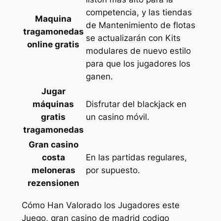
competencia, y las tiendas
Maquina
de Mantenimiento de flotas
tragamonedas
se actualizarán con Kits
online gratis
modulares de nuevo estilo
para que los jugadores los
ganen.
Jugar
máquinas
Disfrutar del blackjack en
gratis
un casino móvil.
tragamonedas
Gran casino
costa
En las partidas regulares,
meloneras
por supuesto.
rezensionen
Cómo Han Valorado los Jugadores este
Juego, gran casino de madrid codigo