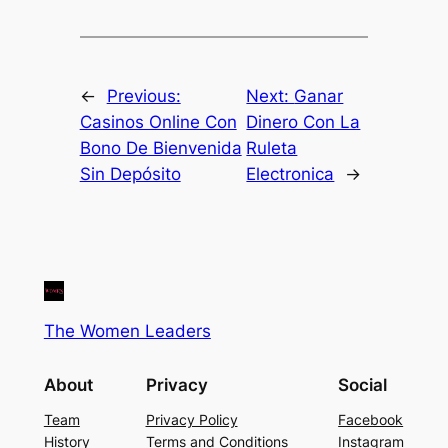
←
Previous:
Next:
Ganar
Casinos Online Con
Dinero Con La
Bono De Bienvenida
Ruleta
Sin Depósito
Electronica
→
The Women Leaders
About
Privacy
Social
Team
Privacy Policy
Facebook
History
Terms and Conditions
Instagram