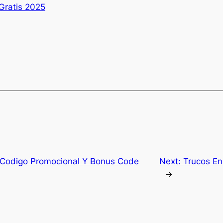
Gratis 2025
 Codigo Promocional Y Bonus Code
Next:
Trucos E
→