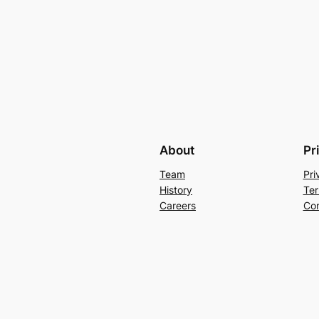
About
Pr
Team
Pri
History
Ter
Careers
Con