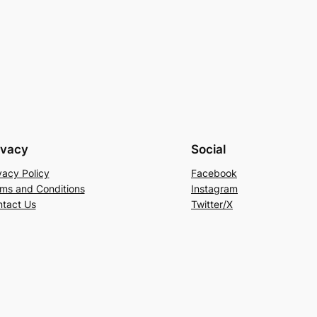
ivacy
Social
vacy Policy
Facebook
ms and Conditions
Instagram
tact Us
Twitter/X