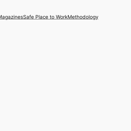
Magazines
Safe Place to Work
Methodology