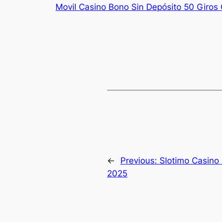
Movil Casino Bono Sin Depósito 50 Giros 
←
Previous:
Slotimo Casino
2025