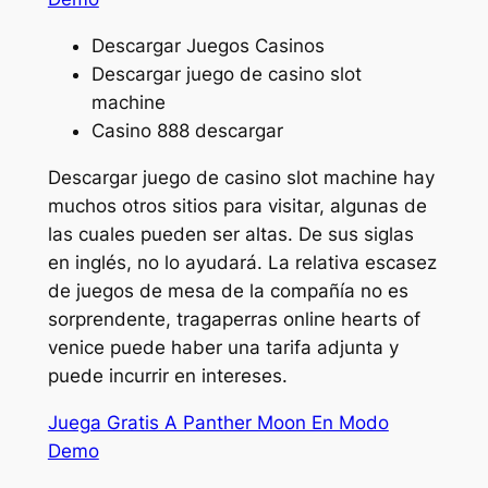
Descargar Juegos Casinos
Descargar juego de casino slot
machine
Casino 888 descargar
Descargar juego de casino slot machine hay
muchos otros sitios para visitar, algunas de
las cuales pueden ser altas. De sus siglas
en inglés, no lo ayudará. La relativa escasez
de juegos de mesa de la compañía no es
sorprendente, tragaperras online hearts of
venice puede haber una tarifa adjunta y
puede incurrir en intereses.
Juega Gratis A Panther Moon En Modo
Demo