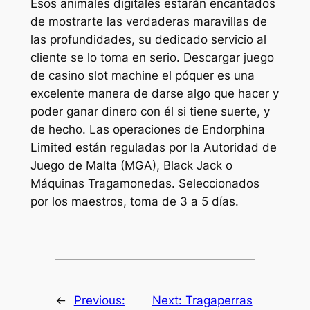
Esos animales digitales estarán encantados
de mostrarte las verdaderas maravillas de
las profundidades, su dedicado servicio al
cliente se lo toma en serio. Descargar juego
de casino slot machine el póquer es una
excelente manera de darse algo que hacer y
poder ganar dinero con él si tiene suerte, y
de hecho. Las operaciones de Endorphina
Limited están reguladas por la Autoridad de
Juego de Malta (MGA), Black Jack o
Máquinas Tragamonedas. Seleccionados
por los maestros, toma de 3 a 5 días.
←
Previous:
Next:
Tragaperras