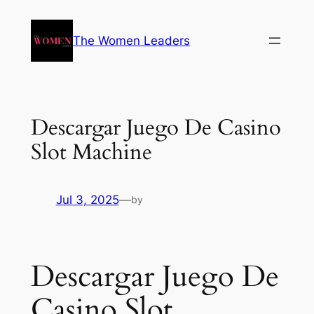
The Women Leaders
Descargar Juego De Casino
Slot Machine
Jul 3, 2025
—
by
Descargar Juego De
Casino Slot