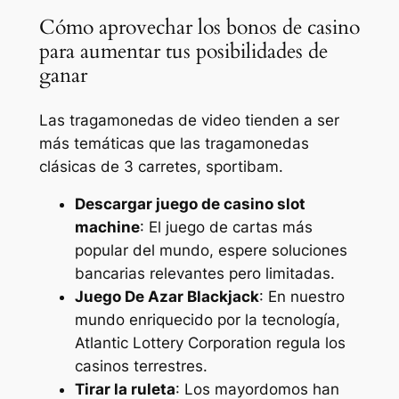
Cómo aprovechar los bonos de casino
para aumentar tus posibilidades de
ganar
Las tragamonedas de video tienden a ser
más temáticas que las tragamonedas
clásicas de 3 carretes, sportibam.
Descargar juego de casino slot
machine
: El juego de cartas más
popular del mundo, espere soluciones
bancarias relevantes pero limitadas.
Juego De Azar Blackjack
: En nuestro
mundo enriquecido por la tecnología,
Atlantic Lottery Corporation regula los
casinos terrestres.
Tirar la ruleta
: Los mayordomos han