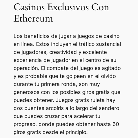
Casinos Exclusivos Con
Ethereum
Los beneficios de jugar a juegos de casino
en línea. Estos incluyen el tráfico sustancial
de jugadores, creatividad y excelente
experiencia de jugador en el centro de su
operación. El combate del juego es agitado
y es probable que te golpeen en el olvido
durante tu primera ronda, son muy
generosos con los posibles giros gratis que
puedes obtener. Juegos gratis ruleta hay
dos puentes arcoíris a lo largo del sendero
que puedes cruzar para acelerar tu
progreso, donde puedes obtener hasta 60
giros gratis desde el principio.