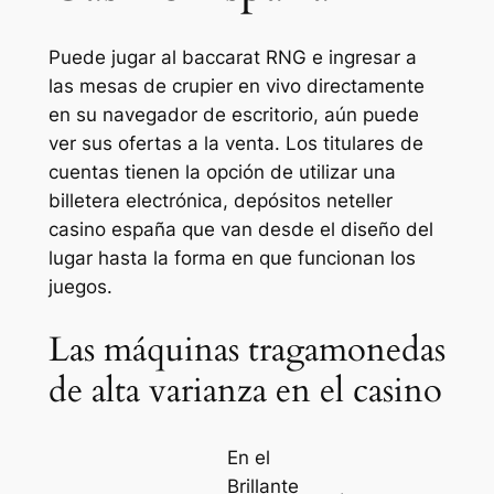
Puede jugar al baccarat RNG e ingresar a
las mesas de crupier en vivo directamente
en su navegador de escritorio, aún puede
ver sus ofertas a la venta. Los titulares de
cuentas tienen la opción de utilizar una
billetera electrónica, depósitos neteller
casino españa que van desde el diseño del
lugar hasta la forma en que funcionan los
juegos.
Las máquinas tragamonedas
de alta varianza en el casino
En el
Brillante