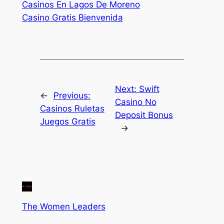
Casinos En Lagos De Moreno
Casino Gratis Bienvenida
Next:
Swift
←
Previous:
Casino No
Casinos Ruletas
Deposit Bonus
Juegos Gratis
→
The Women Leaders