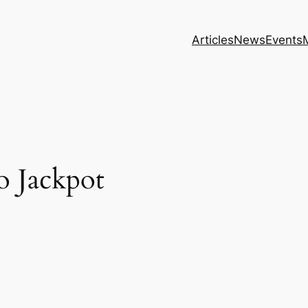
Articles
News
Events
 Jackpot