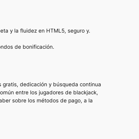
eta y la fluidez en HTML5, seguro y.
fondos de bonificación.
s gratis, dedicación y búsqueda continua
omún entre los jugadores de blackjack,
saber sobre los métodos de pago, a la