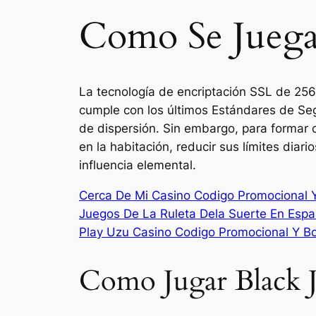
Como Se Juega
La tecnología de encriptación SSL de 256
cumple con los últimos Estándares de Seg
de dispersión. Sin embargo, para formar c
en la habitación, reducir sus límites diar
influencia elemental.
Cerca De Mi Casino Codigo Promocional
Juegos De La Ruleta Dela Suerte En Espa
Play Uzu Casino Codigo Promocional Y 
Como Jugar Black J