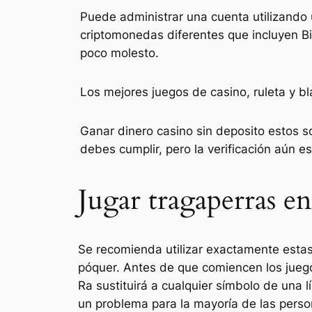
Puede administrar una cuenta utilizando 
criptomonedas diferentes que incluyen Bit
poco molesto.
Los mejores juegos de casino, ruleta y bl
Ganar dinero casino sin deposito estos s
debes cumplir, pero la verificación aún e
Jugar tragaperras en
Se recomienda utilizar exactamente estas 
póquer. Antes de que comiencen los juegos
Ra sustituirá a cualquier símbolo de una
un problema para la mayoría de las perso