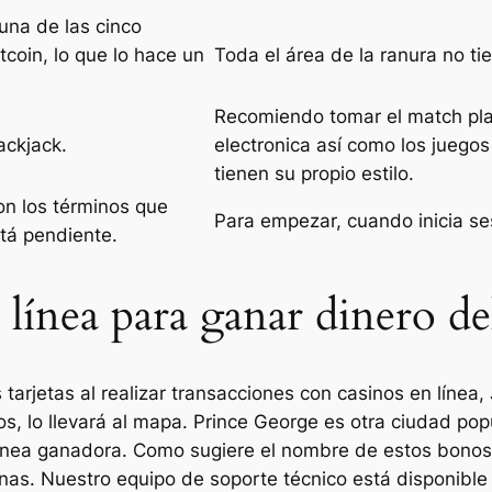
una de las cinco
coin, lo que lo hace un
Toda el área de la ranura no t
Recomiendo tomar el match play
ackjack.
electronica así como los jueg
tienen su propio estilo.
on los términos que
Para empezar, cuando inicia se
stá pendiente.
 línea para ganar dinero de
tarjetas al realizar transacciones con casinos en línea,
, lo llevará al mapa. Prince George es otra ciudad pop
 línea ganadora. Como sugiere el nombre de estos bonos,
nas. Nuestro equipo de soporte técnico está disponible