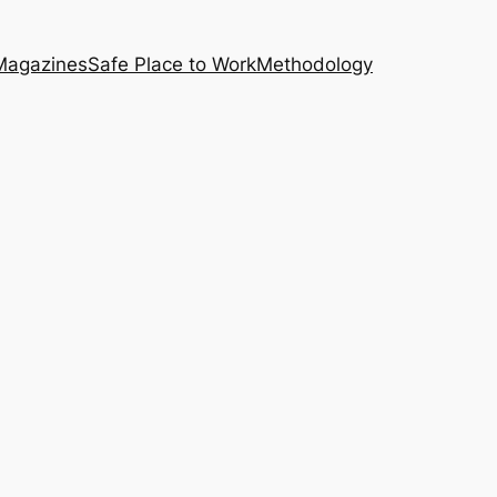
Magazines
Safe Place to Work
Methodology