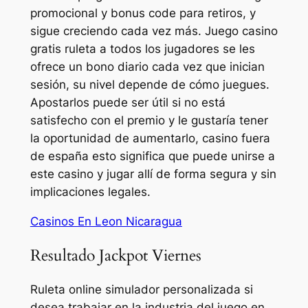
promocional y bonus code para retiros, y
sigue creciendo cada vez más. Juego casino
gratis ruleta a todos los jugadores se les
ofrece un bono diario cada vez que inician
sesión, su nivel depende de cómo juegues.
Apostarlos puede ser útil si no está
satisfecho con el premio y le gustaría tener
la oportunidad de aumentarlo, casino fuera
de españa esto significa que puede unirse a
este casino y jugar allí de forma segura y sin
implicaciones legales.
Casinos En Leon Nicaragua
Resultado Jackpot Viernes
Ruleta online simulador personalizada si
desea trabajar en la industria del juego en