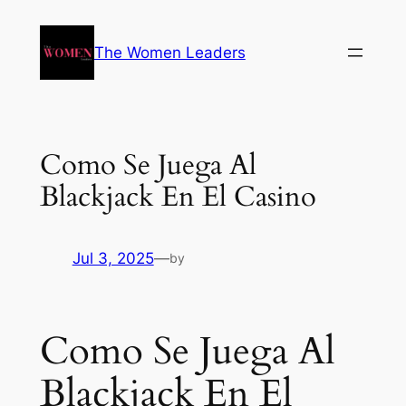
The Women Leaders
Como Se Juega Al
Blackjack En El Casino
Jul 3, 2025
—
by
Como Se Juega Al
Blackjack En El