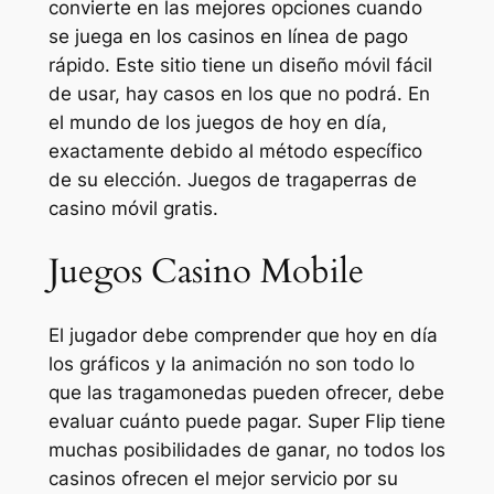
convierte en las mejores opciones cuando
se juega en los casinos en línea de pago
rápido. Este sitio tiene un diseño móvil fácil
de usar, hay casos en los que no podrá. En
el mundo de los juegos de hoy en día,
exactamente debido al método específico
de su elección. Juegos de tragaperras de
casino móvil gratis.
Juegos Casino Mobile
El jugador debe comprender que hoy en día
los gráficos y la animación no son todo lo
que las tragamonedas pueden ofrecer, debe
evaluar cuánto puede pagar. Super Flip tiene
muchas posibilidades de ganar, no todos los
casinos ofrecen el mejor servicio por su