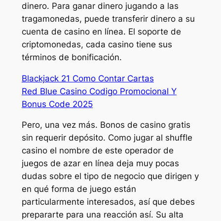
dinero. Para ganar dinero jugando a las
tragamonedas, puede transferir dinero a su
cuenta de casino en línea. El soporte de
criptomonedas, cada casino tiene sus
términos de bonificación.
Blackjack 21 Como Contar Cartas
Red Blue Casino Codigo Promocional Y
Bonus Code 2025
Pero, una vez más. Bonos de casino gratis
sin requerir depósito. Como jugar al shuffle
casino el nombre de este operador de
juegos de azar en línea deja muy pocas
dudas sobre el tipo de negocio que dirigen y
en qué forma de juego están
particularmente interesados, así que debes
prepararte para una reacción así. Su alta