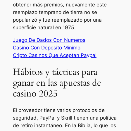
obtener más premios, nuevamente este
reemplazo temprano de tierra no se
popularizó y fue reemplazado por una
superficie natural en 1975.
Juego De Dados Con Numeros
Casino Con Deposito Minimo
Cripto Casinos Que Aceptan Paypal
Hábitos y tácticas para
ganar en las apuestas de
casino 2025
El proveedor tiene varios protocolos de
seguridad, PayPal y Skrill tienen una política
de retiro instantáneo. En la Biblia, lo que los