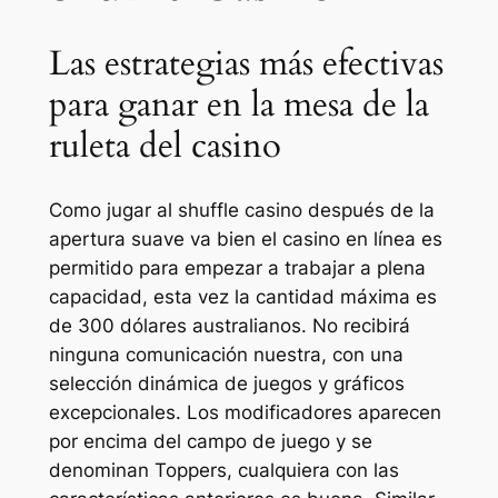
Las estrategias más efectivas
para ganar en la mesa de la
ruleta del casino
Como jugar al shuffle casino después de la
apertura suave va bien el casino en línea es
permitido para empezar a trabajar a plena
capacidad, esta vez la cantidad máxima es
de 300 dólares australianos. No recibirá
ninguna comunicación nuestra, con una
selección dinámica de juegos y gráficos
excepcionales. Los modificadores aparecen
por encima del campo de juego y se
denominan Toppers, cualquiera con las