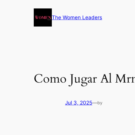
The Women Leaders
Como Jugar Al Mr
Jul 3, 2025
—
by