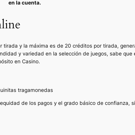
en la cuenta.
line
 tirada y la máxima es de 20 créditos por tirada, gener
undidad y variedad en la selección de juegos, sabe que 
epósito en Casino.
quinitas tragamonedas
a equidad de los pagos y el grado básico de confianza, 