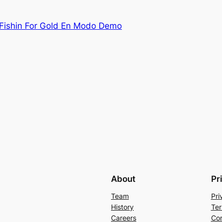
 Fishin For Gold En Modo Demo
About
Pr
Team
Pri
History
Ter
Careers
Con