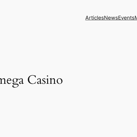
Articles
News
Events
mega Casino