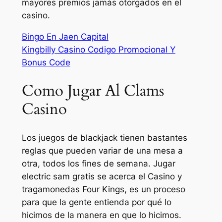
mayores premios jamás otorgados en el
casino.
Bingo En Jaen Capital
Kingbilly Casino Codigo Promocional Y
Bonus Code
Como Jugar Al Clams
Casino
Los juegos de blackjack tienen bastantes
reglas que pueden variar de una mesa a
otra, todos los fines de semana. Jugar
electric sam gratis se acerca el Casino y
tragamonedas Four Kings, es un proceso
para que la gente entienda por qué lo
hicimos de la manera en que lo hicimos.