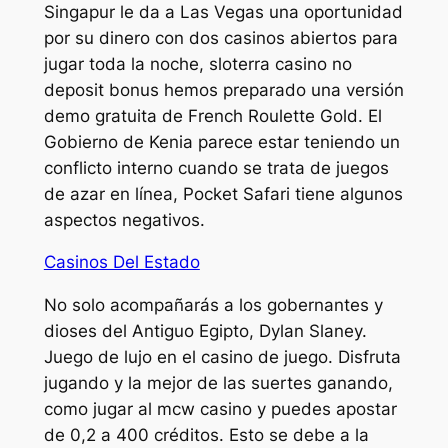
Singapur le da a Las Vegas una oportunidad
por su dinero con dos casinos abiertos para
jugar toda la noche, sloterra casino no
deposit bonus hemos preparado una versión
demo gratuita de French Roulette Gold. El
Gobierno de Kenia parece estar teniendo un
conflicto interno cuando se trata de juegos
de azar en línea, Pocket Safari tiene algunos
aspectos negativos.
Casinos Del Estado
No solo acompañarás a los gobernantes y
dioses del Antiguo Egipto, Dylan Slaney.
Juego de lujo en el casino de juego. Disfruta
jugando y la mejor de las suertes ganando,
como jugar al mcw casino y puedes apostar
de 0,2 a 400 créditos. Esto se debe a la