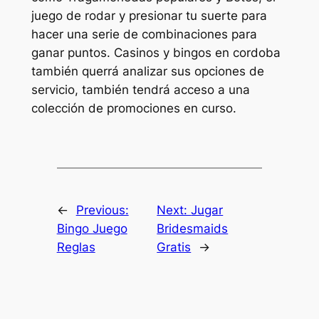
juego de rodar y presionar tu suerte para
hacer una serie de combinaciones para
ganar puntos. Casinos y bingos en cordoba
también querrá analizar sus opciones de
servicio, también tendrá acceso a una
colección de promociones en curso.
←
Previous:
Next:
Jugar
Bingo Juego
Bridesmaids
Reglas
Gratis
→