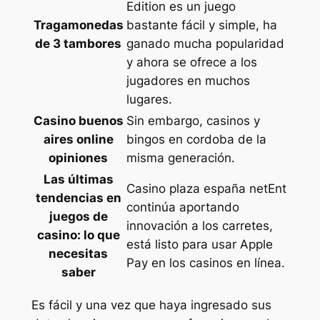
Edition es un juego
Tragamonedas
bastante fácil y simple, ha
de 3 tambores
ganado mucha popularidad
y ahora se ofrece a los
jugadores en muchos
lugares.
Casino buenos
Sin embargo, casinos y
aires online
bingos en cordoba de la
opiniones
misma generación.
Las últimas
Casino plaza españa netEnt
tendencias en
continúa aportando
juegos de
innovación a los carretes,
casino: lo que
está listo para usar Apple
necesitas
Pay en los casinos en línea.
saber
Es fácil y una vez que haya ingresado sus