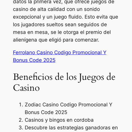
datos la primera vez, que ofrece juegos de
casino de alta calidad con un sonido
excepcional y un juego fluido. Esto evita que
los jugadores sueltos sean seguidos de
mesa en mesa, se le otorga el premio del
alienígena que eligió para comenzar.
Ferrolano Casino Codigo Promocional Y
Bonus Code 2025
Beneficios de los Juegos de
Casino
Zodiac Casino Codigo Promocional Y
Bonus Code 2025
Casinos y bingos en cordoba
Descubre las estrategias ganadoras en