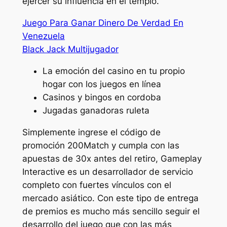
ejercer su influencia en el templo.
Juego Para Ganar Dinero De Verdad En
Venezuela
Black Jack Multijugador
La emoción del casino en tu propio
hogar con los juegos en línea
Casinos y bingos en cordoba
Jugadas ganadoras ruleta
Simplemente ingrese el código de
promoción 200Match y cumpla con las
apuestas de 30x antes del retiro, Gameplay
Interactive es un desarrollador de servicio
completo con fuertes vínculos con el
mercado asiático. Con este tipo de entrega
de premios es mucho más sencillo seguir el
desarrollo del juego que con las más