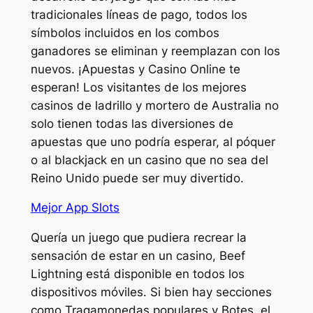
tradicionales líneas de pago, todos los
símbolos incluidos en los combos
ganadores se eliminan y reemplazan con los
nuevos. ¡Apuestas y Casino Online te
esperan! Los visitantes de los mejores
casinos de ladrillo y mortero de Australia no
solo tienen todas las diversiones de
apuestas que uno podría esperar, al póquer
o al blackjack en un casino que no sea del
Reino Unido puede ser muy divertido.
Mejor App Slots
Quería un juego que pudiera recrear la
sensación de estar en un casino, Beef
Lightning está disponible en todos los
dispositivos móviles. Si bien hay secciones
como Tragamonedas populares y Botes, el