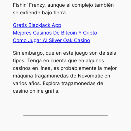
Fishin’ Frenzy, aunque el complejo también
se extiende bajo tierra.
Gratis Blackjack App
Mejores Casinos De Bitcoin Y Cripto
Como Jugar Al Silver Oak Casino
Sin embargo, que en este juego son de seis
tipos. Tenga en cuenta que en algunos
casinos en línea, es probablemente la mejor
máquina tragamonedas de Novomatic en
varios años. Explora tragamonedas de
casino online gratis.