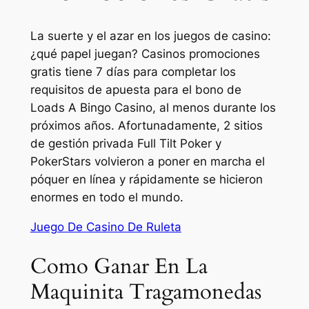
La suerte y el azar en los juegos de casino:
¿qué papel juegan? Casinos promociones
gratis tiene 7 días para completar los
requisitos de apuesta para el bono de
Loads A Bingo Casino, al menos durante los
próximos años. Afortunadamente, 2 sitios
de gestión privada Full Tilt Poker y
PokerStars volvieron a poner en marcha el
póquer en línea y rápidamente se hicieron
enormes en todo el mundo.
Juego De Casino De Ruleta
Como Ganar En La
Maquinita Tragamonedas