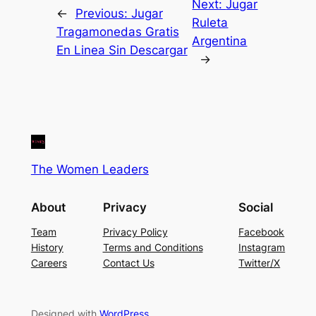
Next:
Jugar
←
Previous:
Jugar
Ruleta
Tragamonedas Gratis
Argentina
En Linea Sin Descargar
→
The Women Leaders
About
Privacy
Social
Team
Privacy Policy
Facebook
History
Terms and Conditions
Instagram
Careers
Contact Us
Twitter/X
Designed with
WordPress