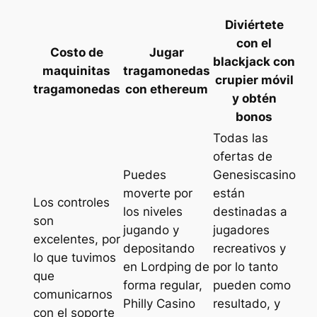
Diviértete
con el
Costo de
Jugar
blackjack con
maquinitas
tragamonedas
crupier móvil
tragamonedas
con ethereum
y obtén
bonos
Todas las
ofertas de
Puedes
Genesiscasino
moverte por
están
Los controles
los niveles
destinadas a
son
jugando y
jugadores
excelentes, por
depositando
recreativos y
lo que tuvimos
en Lordping de
por lo tanto
que
forma regular,
pueden como
comunicarnos
Philly Casino
resultado, y
con el soporte