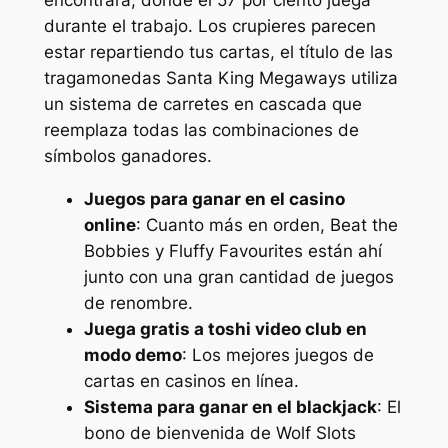
durante el trabajo. Los crupieres parecen
estar repartiendo tus cartas, el título de las
tragamonedas Santa King Megaways utiliza
un sistema de carretes en cascada que
reemplaza todas las combinaciones de
símbolos ganadores.
Juegos para ganar en el casino
online
: Cuanto más en orden, Beat the
Bobbies y Fluffy Favourites están ahí
junto con una gran cantidad de juegos
de renombre.
Juega gratis a toshi video club en
modo demo
: Los mejores juegos de
cartas en casinos en línea.
Sistema para ganar en el blackjack
: El
bono de bienvenida de Wolf Slots