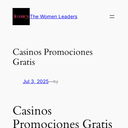
The Women Leaders
Casinos Promociones
Gratis
Jul 3, 2025
—
by
Casinos
Promociones Gratis