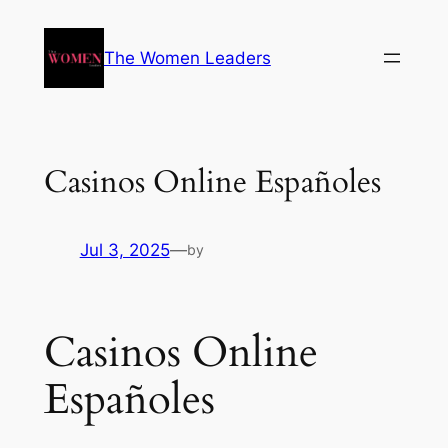
The Women Leaders
Casinos Online Españoles
Jul 3, 2025
—
by
Casinos Online
Españoles