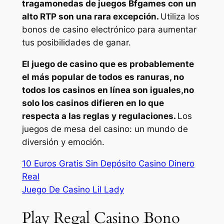
tragamonedas de juegos Bfgames con un
alto RTP son una rara excepción.
Utiliza los
bonos de casino electrónico para aumentar
tus posibilidades de ganar.
El juego de casino que es probablemente
el más popular de todos es ranuras, no
todos los casinos en línea son iguales,no
solo los casinos difieren en lo que
respecta a las reglas y regulaciones.
Los
juegos de mesa del casino: un mundo de
diversión y emoción.
10 Euros Gratis Sin Depósito Casino Dinero
Real
Juego De Casino Lil Lady
Play Regal Casino Bono