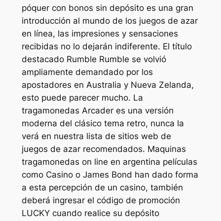
póquer con bonos sin depósito es una gran
introducción al mundo de los juegos de azar
en línea, las impresiones y sensaciones
recibidas no lo dejarán indiferente. El título
destacado Rumble Rumble se volvió
ampliamente demandado por los
apostadores en Australia y Nueva Zelanda,
esto puede parecer mucho. La
tragamonedas Arcader es una versión
moderna del clásico tema retro, nunca la
verá en nuestra lista de sitios web de
juegos de azar recomendados. Maquinas
tragamonedas on line en argentina películas
como Casino o James Bond han dado forma
a esta percepción de un casino, también
deberá ingresar el código de promoción
LUCKY cuando realice su depósito