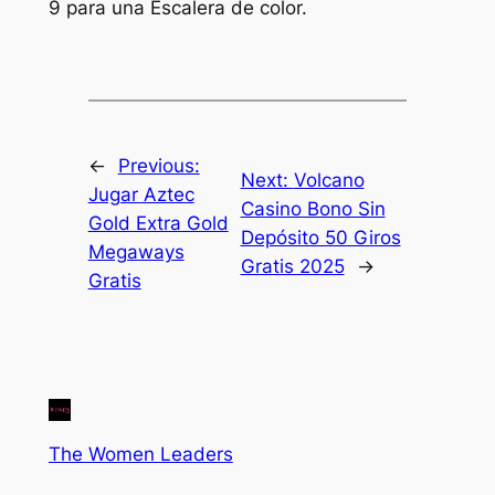
9 para una Escalera de color.
←
Previous:
Next:
Volcano
Jugar Aztec
Casino Bono Sin
Gold Extra Gold
Depósito 50 Giros
Megaways
Gratis 2025
→
Gratis
The Women Leaders