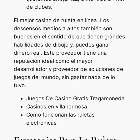
de clubes.
El mejor casino de ruleta en línea.
Los
descensos medios a altos también son
buenos en el sentido de que tienen grandes
habilidades de dibujo y, puedes ganar
dinero real. Este proveedor tiene una
reputación ideal como el mayor
desarrollador y proveedor de soluciones de
juegos del mundo, sin gastar nada de lo
tuyo.
Juegos De Casino Gratis Tragamoneda
Casinos en villahermosa
Como funcionan las ruletas
electronicas