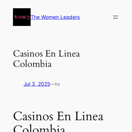
The Women Leaders
Casinos En Linea
Colombia
Jul 3, 2025
—
by
Casinos En Linea
Colombia