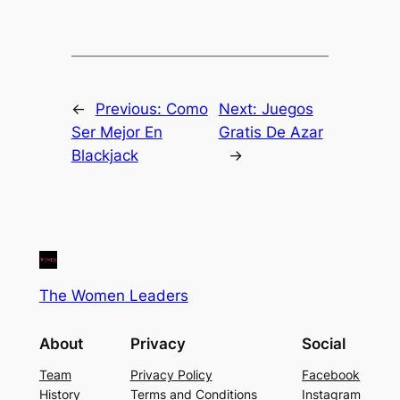
←
Previous:
Como
Next:
Juegos
Ser Mejor En
Gratis De Azar
Blackjack
→
The Women Leaders
About
Privacy
Social
Team
Privacy Policy
Facebook
History
Terms and Conditions
Instagram