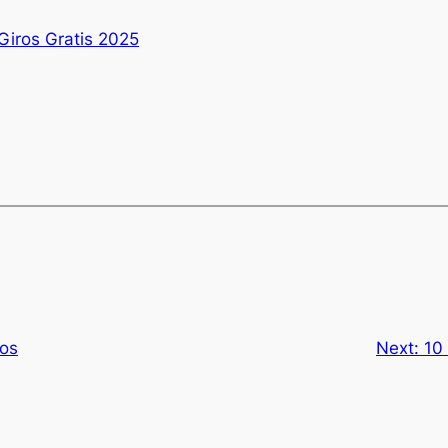
Giros Gratis 2025
os
Next:
10