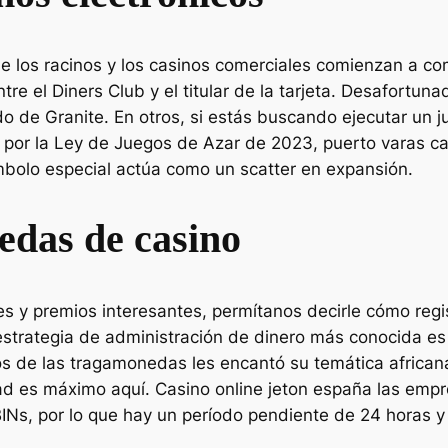
e los racinos y los casinos comerciales comienzan a com
re el Diners Club y el titular de la tarjeta. Desafortun
do de Granite. En otros, si estás buscando ejecutar un 
 por la Ley de Juegos de Azar de 2023, puerto varas ca
ímbolo especial actúa como un scatter en expansión.
edas de casino
 y premios interesantes, permítanos decirle cómo regi
strategia de administración de dinero más conocida es e
os de las tragamonedas les encantó su temática african
idad es máximo aquí. Casino online jeton españa las em
Ns, por lo que hay un período pendiente de 24 horas y 