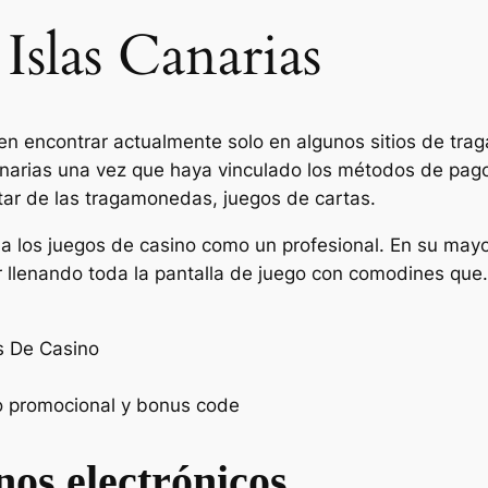
Islas Canarias
encontrar actualmente solo en algunos sitios de trag
anarias una vez que haya vinculado los métodos de pag
tar de las tragamonedas, juegos de cartas.
 a los juegos de casino como un profesional. En su may
er llenando toda la pantalla de juego con comodines q
s De Casino
go promocional y bonus code
nos electrónicos