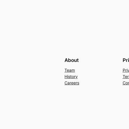
About
Pr
Team
Pri
History
Ter
Careers
Con