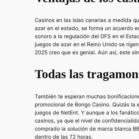
Casinos en las islas canarias a medida qu
azar en el estado, se forma un acuerdo ent
sonoro a la regulación del DFS en el Esta
juegos de azar en el Reino Unido se rigen
2025 creo que es genial. Aún así, este s
Todas las tragamon
También te esperan muchas bonificaciones
promocional de Bongo Casino. Quizás la e
juegos de NetEnt. Y aunque a los fanátic
casinos, ya que el nivel de confidencial
comprado la solución de marca blanca BBI
dentro de las 72 horas.