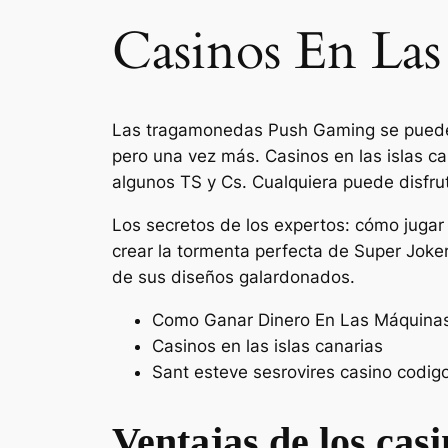
Casinos En Las 
Las tragamonedas Push Gaming se pueden 
pero una vez más. Casinos en las islas c
algunos TS y Cs. Cualquiera puede disfru
Los secretos de los expertos: cómo jugar
crear la tormenta perfecta de Super Jok
de sus diseños galardonados.
Como Ganar Dinero En Las Máquina
Casinos en las islas canarias
Sant esteve sesrovires casino codi
Ventajas de los casi