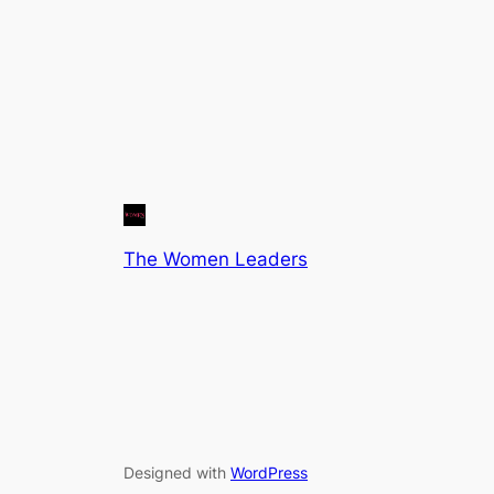
The Women Leaders
Designed with
WordPress