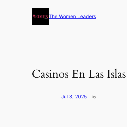
The Women Leaders
Casinos En Las Islas
Jul 3, 2025
—
by