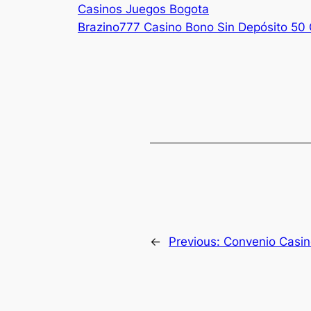
Casinos Juegos Bogota
Brazino777 Casino Bono Sin Depósito 50 
←
Previous:
Convenio Casin