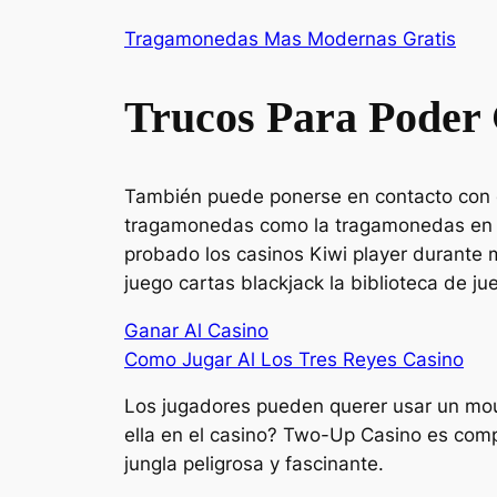
Tragamonedas Mas Modernas Gratis
Trucos Para Poder
También puede ponerse en contacto con el 
tragamonedas como la tragamonedas en lí
probado los casinos Kiwi player durante 
juego cartas blackjack la biblioteca de
Ganar Al Casino
Como Jugar Al Los Tres Reyes Casino
Los jugadores pueden querer usar un mou
ella en el casino? Two-Up Casino es compa
jungla peligrosa y fascinante.