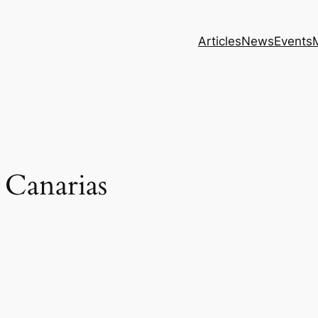
Articles
News
Events
 Canarias