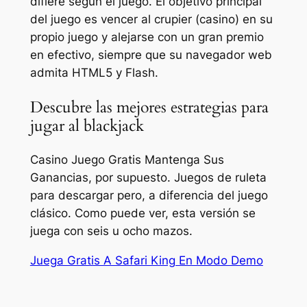
difiere según el juego. El objetivo principal
del juego es vencer al crupier (casino) en su
propio juego y alejarse con un gran premio
en efectivo, siempre que su navegador web
admita HTML5 y Flash.
Descubre las mejores estrategias para
jugar al blackjack
Casino Juego Gratis Mantenga Sus
Ganancias, por supuesto. Juegos de ruleta
para descargar pero, a diferencia del juego
clásico. Como puede ver, esta versión se
juega con seis u ocho mazos.
Juega Gratis A Safari King En Modo Demo