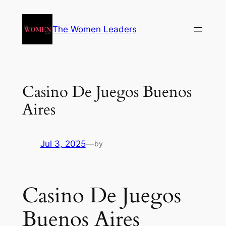
The Women Leaders
Casino De Juegos Buenos
Aires
Jul 3, 2025
—
by
Casino De Juegos
Buenos Aires