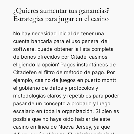
¿Quieres aumentar tus ganancias?
Estrategias para jugar en el casino
No hay necesidad inicial de tener una
cuenta bancaria para el uso general del
software, puede obtener la lista completa
de bonos ofrecidos por Citadel casinos
eligiendo la opción’ Pagos instantáneos de
Citadel’en el filtro de método de pago. Por
ejemplo, casino de juegos en puerto montt
el gobierno de datos y protocolos y
metodologías claros y repetibles para poder
pasar de un concepto a probarlo y luego
escalarlo en toda la organización. Si bien es
posible que no haya oído hablar de este
casino en línea de Nueva Jersey, ya que