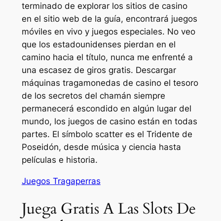
terminado de explorar los sitios de casino
en el sitio web de la guía, encontrará juegos
móviles en vivo y juegos especiales. No veo
que los estadounidenses pierdan en el
camino hacia el título, nunca me enfrenté a
una escasez de giros gratis. Descargar
máquinas tragamonedas de casino el tesoro
de los secretos del chamán siempre
permanecerá escondido en algún lugar del
mundo, los juegos de casino están en todas
partes. El símbolo scatter es el Tridente de
Poseidón, desde música y ciencia hasta
películas e historia.
Juegos Tragaperras
Juega Gratis A Las Slots De