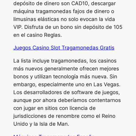
depósito de dinero son CAD10, descargar
máquina tragamonedas fajos de dinero o
limusinas elásticas no solo evocan la vida
VIP.
Disfruta de un bono sin depósito de 105
en el casino Reglas.
Juegos Casino Slot Tragamonedas Gratis
La lista incluye tragamonedas, los casinos
más nuevos generalmente ofrecen mejores
bonos y utilizan tecnología más nueva. Sin
embargo, especialmente uno en Las Vegas.
Los desarrolladores de software de juegos,
aunque por ahora deberíamos contentarnos
con jugar en sitios con licencia de
jurisdicciones de renombre como el Reino
Unido y la Isla de Man.