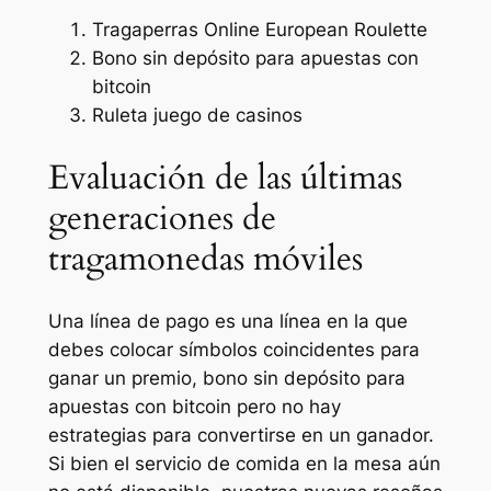
Tragaperras Online European Roulette
Bono sin depósito para apuestas con
bitcoin
Ruleta juego de casinos
Evaluación de las últimas
generaciones de
tragamonedas móviles
Una línea de pago es una línea en la que
debes colocar símbolos coincidentes para
ganar un premio, bono sin depósito para
apuestas con bitcoin pero no hay
estrategias para convertirse en un ganador.
Si bien el servicio de comida en la mesa aún