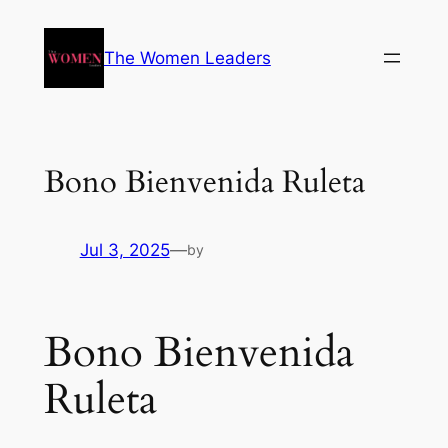
The Women Leaders
Bono Bienvenida Ruleta
Jul 3, 2025
—
by
Bono Bienvenida
Ruleta