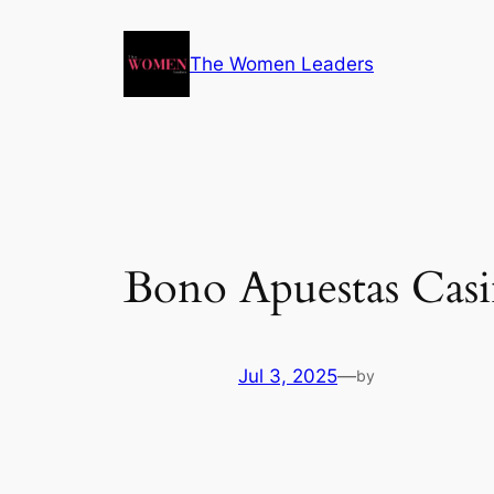
The Women Leaders
Bono Apuestas Cas
Jul 3, 2025
—
by