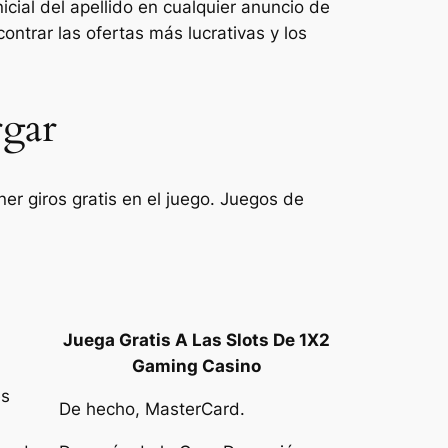
cial del apellido en cualquier anuncio de
ontrar las ofertas más lucrativas y los
rgar
r giros gratis en el juego. Juegos de
Juega Gratis A Las Slots De 1X2
Gaming Casino
es
De hecho, MasterCard.