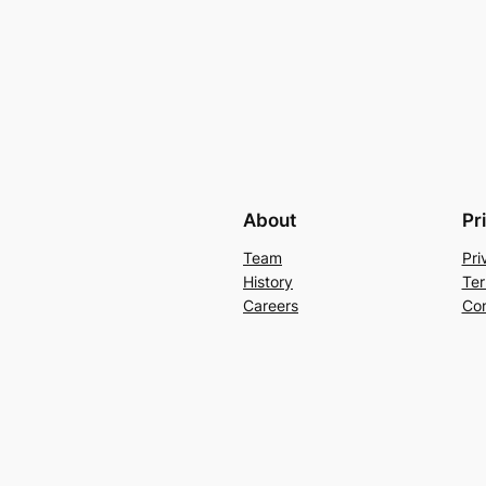
About
Pr
Team
Pri
History
Ter
Careers
Con