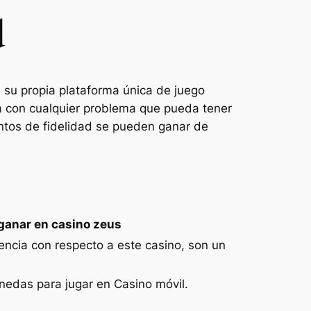
d
e su propia plataforma única de juego
a con cualquier problema que pueda tener
untos de fidelidad se pueden ganar de
anar en casino zeus
ncia con respecto a este casino, son un
edas para jugar en Casino móvil.