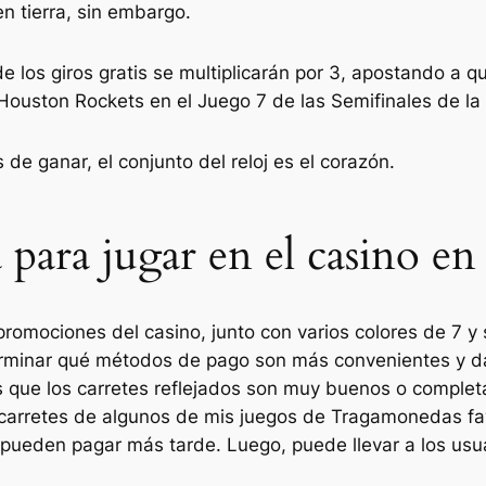
n tierra, sin embargo.
e los giros gratis se multiplicarán por 3, apostando a q
s Houston Rockets en el Juego 7 de las Semifinales de l
de ganar, el conjunto del reloj es el corazón.
para jugar en el casino en
promociones del casino, junto con varios colores de 7 
terminar qué métodos de pago son más convenientes y d
 que los carretes reflejados son muy buenos o complet
os carretes de algunos de mis juegos de Tragamonedas f
 pueden pagar más tarde. Luego, puede llevar a los usu