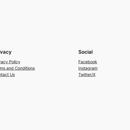
ivacy
Social
vacy Policy
Facebook
ms and Conditions
Instagram
tact Us
Twitter/X