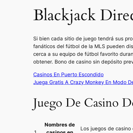
Blackjack Dire
Si bien cada sitio de juego tendrá sus pro
fanáticos del fútbol de la MLS pueden di
cerca a su equipo de fútbol favorito dura
obtener. Bono de casino sin depósito prev
Casinos En Puerto Escondido
Juega Gratis A Crazy Monkey En Modo 
Juego De Casino D
Nombres de
Los juegos de casino e
1.
casinos en