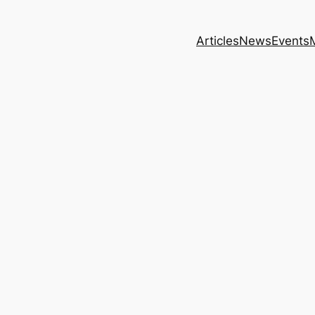
Articles
News
Events