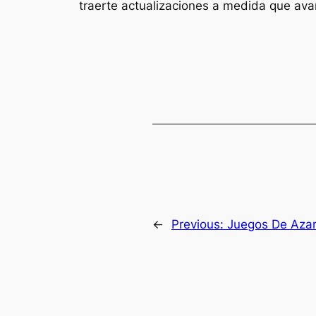
traerte actualizaciones a medida que avan
←
Previous:
Juegos De Azar