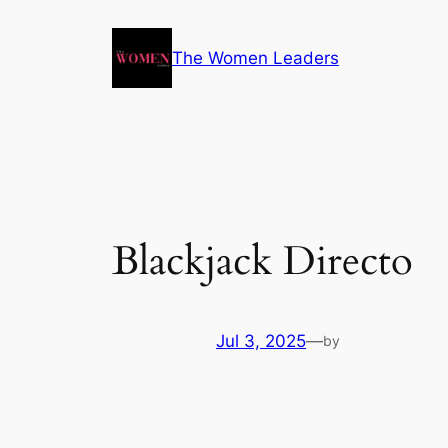
The Women Leaders
Blackjack Directo
Jul 3, 2025
—
by