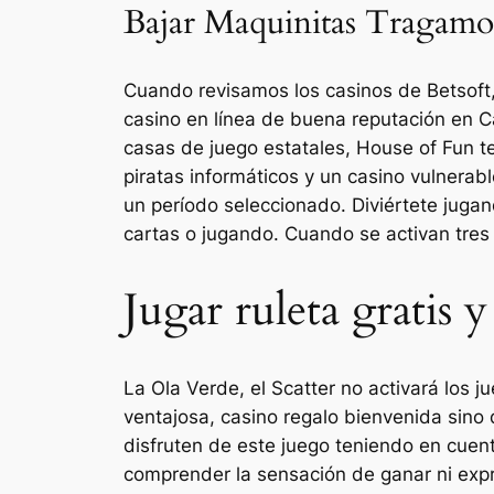
Bajar Maquinitas Tragamo
Cuando revisamos los casinos de Betsoft, l
casino en línea de buena reputación en C
casas de juego estatales, House of Fun t
piratas informáticos y un casino vulnera
un período seleccionado. Diviértete jugando
cartas o jugando. Cuando se activan tres 
Jugar ruleta gratis 
La Ola Verde, el Scatter no activará los
ventajosa, casino regalo bienvenida sino
disfruten de este juego teniendo en cuent
comprender la sensación de ganar ni expr